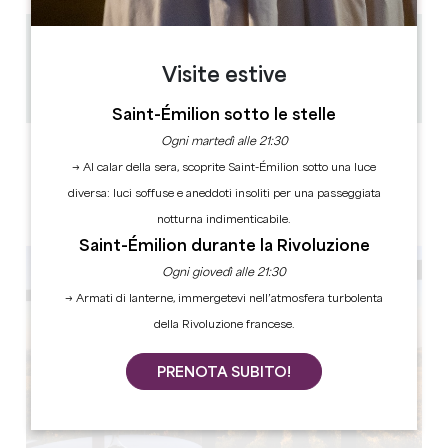
5.8 km
Visite estive
1h -1h30
Copiare il codice GPS
Saint-Émilion sotto le stelle
Ogni martedì alle 21:30
ETICHETTE
→ Al calar della sera, scoprite Saint-Émilion sotto una luce
diversa: luci soffuse e aneddoti insoliti per una passeggiata
notturna indimenticabile.
Saint-Émilion durante la Rivoluzione
Ogni giovedì alle 21:30
→ Armati di lanterne, immergetevi nell’atmosfera turbolenta
della Rivoluzione francese.
PRENOTA SUBITO!