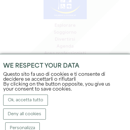
Esplorare
Soggiorno
Divertirsi
Agenda
Area professionisti
Area riservata ai soci
WE RESPECT YOUR DATA
Area stampa
Questo sito fa uso di cookies e ti consente di
Offerte di lavoro e stage
decidere se accettarli o rifiutarli
Informazioni legali
By clicking on the button opposite, you give us
Informativa sulla privacy
your consent to save cookies.
Ok, accetta tutto
Deny all cookies
Personalizza
COPYRIGHT ©
2026
UFFICIO DEL TURISMO DEL GRAND SAINT-ÉMILIONNAIS