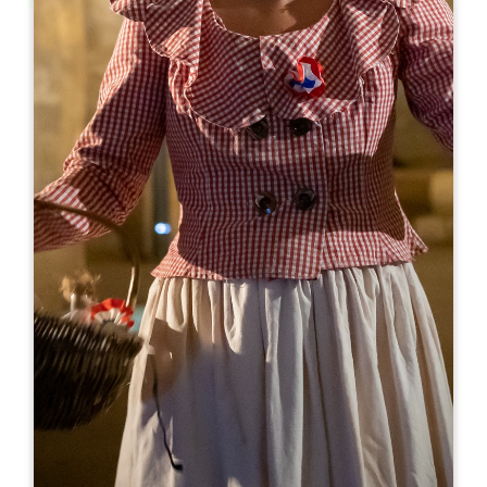
Leaflet
Da
0€
Château Haut Veyrac
979 route de Jappeloup
33330 SAINT-ETIENNE DE LISSE
05 57 40 02 26
05 57 40 02 26
contact@chateau-haut-veyrac.com
MESE DI APERTURA
G
F
M
A
M
G
L
A
S
O
N
D
GIORNI DI APERTURA
L
M
M
G
V
S
D
AM
AM
AM
AM
AM
AM
AM
PM
PM
PM
PM
PM
PM
PM