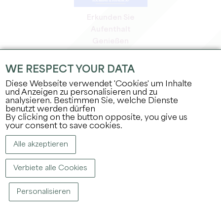
Erkunden Sie
Aufenthalt
Genießen
Tagesordnung
Profi-Bereich
WE RESPECT YOUR DATA
Bereich für Mitglieder
Diese Webseite verwendet 'Cookies' um Inhalte
Presse-Bereich
und Anzeigen zu personalisieren und zu
analysieren. Bestimmen Sie, welche Dienste
Jobs & Praktika
benutzt werden dürfen
Rechtliche Informationen
By clicking on the button opposite, you give us
Datenschutz
your consent to save cookies.
Alle akzeptieren
Verbiete alle Cookies
Personalisieren
COPYRIGHT ©
2026
BÜRO FÜR TOURISMUS DES GROSSEN SAINT-ÉMILIONNAIS