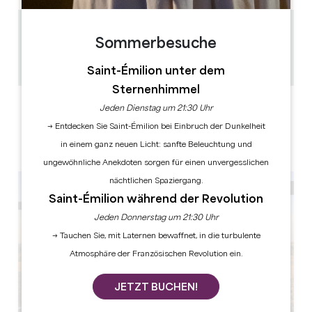
5.8 km
Sommerbesuche
1h -1h30
GPS-Code kopieren
Saint-Émilion unter dem
Sternenhimmel
LABELS
Jeden Dienstag um 21:30 Uhr
→ Entdecken Sie Saint-Émilion bei Einbruch der Dunkelheit
in einem ganz neuen Licht: sanfte Beleuchtung und
ungewöhnliche Anekdoten sorgen für einen unvergesslichen
nächtlichen Spaziergang.
Saint-Émilion während der Revolution
Jeden Donnerstag um 21:30 Uhr
→ Tauchen Sie, mit Laternen bewaffnet, in die turbulente
Atmosphäre der Französischen Revolution ein.
JETZT BUCHEN!