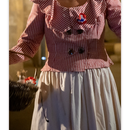
Leaflet
Ab
0€
Château Haut Veyrac
979 route de Jappeloup
33330 SAINT-ETIENNE DE LISSE
05 57 40 02 26
05 57 40 02 26
contact@chateau-haut-veyrac.com
MONAT DER ERÖFFNUNG
J
F
M
A
M
J
J
A
S
O
N
D
TAGE DER ÖFFNUNG
M
D
M
D
F
S
S
AM
AM
AM
AM
AM
AM
AM
PM
PM
PM
PM
PM
PM
PM