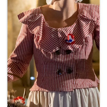
Leaflet
Da
15€
Château Cantenac
719 Route de Castillon
33330 SAINT-ÉMILION
05 57 51 35 22
06 46 14 53 22
reservation@chateau-cantenac.fr
MESE DI APERTURA
G
F
M
A
M
G
L
A
S
O
N
D
GIORNI DI APERTURA
L
M
M
G
V
S
D
AM
AM
AM
AM
AM
AM
AM
PM
PM
PM
PM
PM
PM
PM