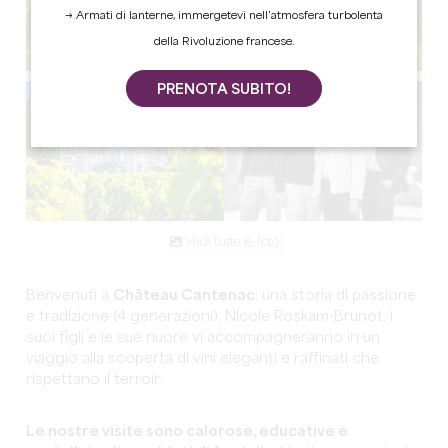
→ Armati di lanterne, immergetevi nell’atmosfera turbolenta
della Rivoluzione francese.
PRENOTA SUBITO!
Vedi tutte le foto
Benvenuti a
Château Cantenac
: una storia di passione
e tradizione (4 generazioni). Nicole Roskam-Brunot, i
suoi figli e le sue nuore vi accompagneranno in un
viaggio alla scoperta di vini eleganti e raffinati che
rispettano il terroir.
Le nostre visite sono calorose, educative e