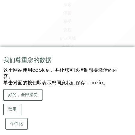
探索
停留
享受
议程
专业区域
会员区
媒体区
我们尊重您的数据
工作和实习机会
这个网站使用cookie， 并让您可以控制想要激活的内
法律信息
容。
隐私政策
单击对面的按钮即表示您同意我们保存 cookie。
好的，全部接受
禁用
个性化
版权 ©
2026
大圣埃米利永地区旅游局