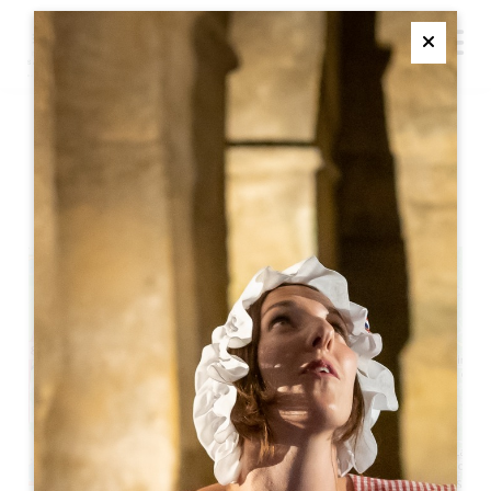
M
Ferme
CHÂTEAU CANTENAC
SAINT-EMILION GRAND CRU
+
−