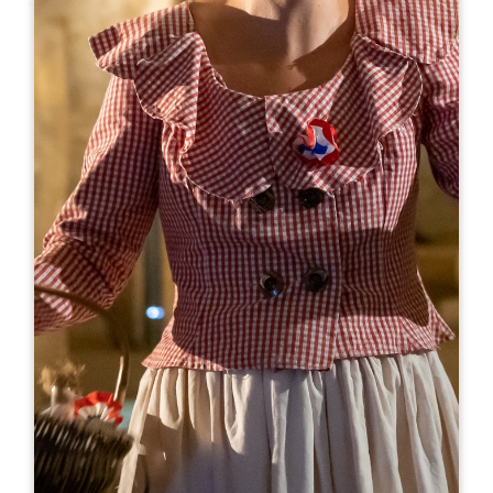
Leaflet
来自
15€
Château Cantenac
719 Route de Castillon
33330 SAINT-ÉMILION
05 57 51 35 22
06 46 14 53 22
reservation@chateau-cantenac.fr
开幕月份
一
二
三
四
五
六
七
八
九
十
十
十
开幕日
隆
星
星
星
星
星
星
AM
AM
AM
AM
AM
AM
AM
PM
PM
PM
PM
PM
PM
PM