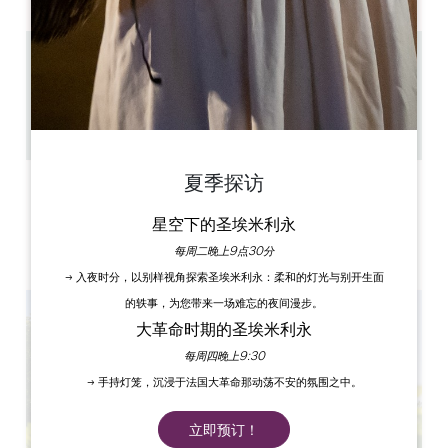
3.9 km
1h-1h30
40
复制 GPS 代码
夏季探访
标签
星空下的圣埃米利永
每周二晚上9点30分
→ 入夜时分，以别样视角探索圣埃米利永：柔和的灯光与别开生面
的轶事，为您带来一场难忘的夜间漫步。
大革命时期的圣埃米利永
每周四晚上9:30
→ 手持灯笼，沉浸于法国大革命那动荡不安的氛围之中。
立即预订！