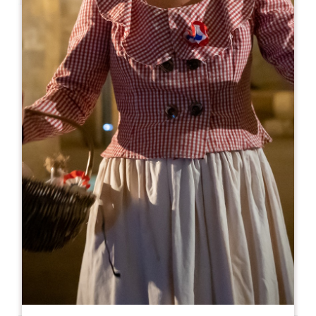
Leaflet
Da
0€
Château Beauregard
73 Rue de Catusseau
33500 POMEROL
05 57 51 13 52
visite@chateau-beauregard.com
MESE DI APERTURA
G
F
M
A
M
G
L
A
S
O
N
D
GIORNI DI APERTURA
L
M
M
G
V
S
D
AM
AM
AM
AM
AM
AM
AM
PM
PM
PM
PM
PM
PM
PM