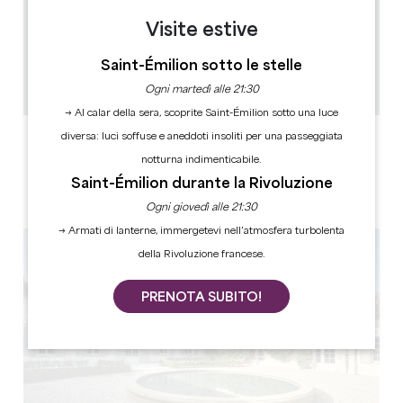
Visite estive
5.7 km
1h
Saint-Émilion sotto le stelle
12
Copiare il codice GPS
Ogni martedì alle 21:30
→ Al calar della sera, scoprite Saint-Émilion sotto una luce
diversa: luci soffuse e aneddoti insoliti per una passeggiata
ETICHETTE
notturna indimenticabile.
Saint-Émilion durante la Rivoluzione
Ogni giovedì alle 21:30
→ Armati di lanterne, immergetevi nell’atmosfera turbolenta
della Rivoluzione francese.
PRENOTA SUBITO!