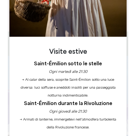
GIORNI DI APERTURA
L
M
M
G
V
S
D
AM
AM
AM
AM
AM
AM
AM
PM
PM
PM
PM
PM
PM
PM
1h30 - 2h
de 2 à 6 personnes par équipe
Visite estive
Saint-Émilion sotto le stelle
Ogni martedì alle 21:30
→ Al calar della sera, scoprite Saint-Émilion sotto una luce
diversa: luci soffuse e aneddoti insoliti per una passeggiata
notturna indimenticabile.
Saint-Émilion durante la Rivoluzione
Ogni giovedì alle 21:30
→ Armati di lanterne, immergetevi nell’atmosfera turbolenta
della Rivoluzione francese.