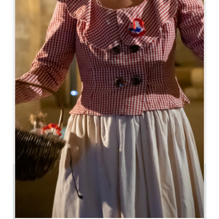
Leaflet
La Maison d'Hôtes Les Marronniers ***
4 Grand Rue
33570 MONTAGNE
06 78 78 32 64
06 78 78 32 64
contact@restaurant-les-marronniers.fr
MESE DI APERTURA
G
F
M
A
M
G
L
A
S
O
N
D
5.4 km
4
8 persone
2