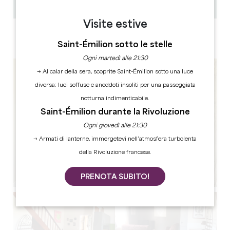
Copiare il codice GPS
Visite estive
ETICHETTE
3 stella(e)
Saint-Émilion sotto le stelle
Ogni martedì alle 21:30
→ Al calar della sera, scoprite Saint-Émilion sotto una luce
diversa: luci soffuse e aneddoti insoliti per una passeggiata
notturna indimenticabile.
Saint-Émilion durante la Rivoluzione
Ogni giovedì alle 21:30
→ Armati di lanterne, immergetevi nell’atmosfera turbolenta
della Rivoluzione francese.
PRENOTA SUBITO!