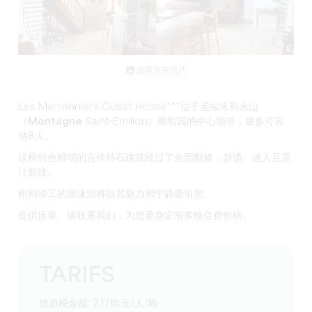
查看所有照片
Les Marronniers Guest House***
位于
圣埃米利永山
（
Montagne
Saint-Emilion）
葡萄园的中心地带
，最多可容
纳8人。
这座
特色鲜明的
吉伦特石
建筑
经过了全面翻修，舒适、迷人且原
汁原味。
刚刚竣工的
游泳池
将以其魅力和宁静吸引您。
提供床单。
请联系我们，为您量身定制多晚住宿价格。
TARIFS
旅游税金额: 2,17欧元/人/晚