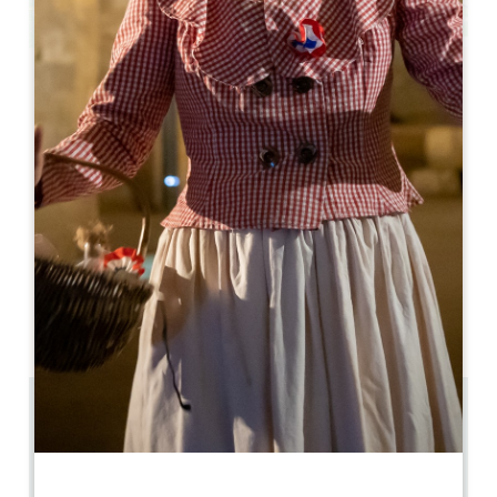
Leaflet
La Maison d'Hôtes Les Marronniers ***
4 Grand Rue
33570 MONTAGNE
06 78 78 32 64
06 78 78 32 64
contact@restaurant-les-marronniers.fr
开幕月份
一
二
三
四
五
六
七
八
九
十
十
十
5.4 km
4
8 人民
2