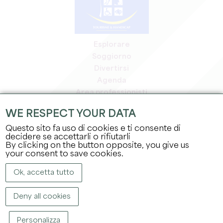
Esplorare
Soggiorno
Divertirsi
Agenda
Area professionisti
Area riservata ai soci
WE RESPECT YOUR DATA
Area stampa
Questo sito fa uso di cookies e ti consente di
Offerte di lavoro e stage
decidere se accettarli o rifiutarli
Informazioni legali
By clicking on the button opposite, you give us
Informativa sulla privacy
your consent to save cookies.
Ok, accetta tutto
Deny all cookies
Personalizza
COPYRIGHT ©
2026
UFFICIO DEL TURISMO DEL GRAND SAINT-ÉMILIONNAIS