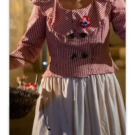
Leaflet
Da
503€
/notte
Domaine du Galet
38 chemin du Roy
33500 LIBOURNE
06 31 43 46 74
n.gloux@domainesmr.com
MESE DI APERTURA
G
F
M
A
M
G
L
A
S
O
N
D
11.6 km
5
10 persone