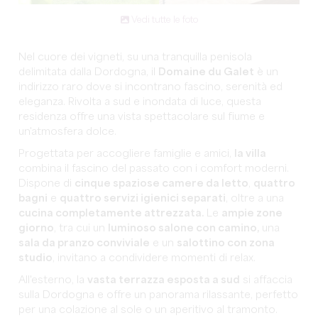
Vedi tutte le foto
Nel cuore dei vigneti, su una tranquilla penisola
delimitata dalla Dordogna, il
Domaine du Galet
è un
indirizzo raro dove si incontrano fascino, serenità ed
eleganza. Rivolta a sud e inondata di luce, questa
residenza offre una vista spettacolare sul fiume e
un'atmosfera dolce.
Progettata per accogliere famiglie e amici,
la villa
combina il fascino del passato con i comfort moderni.
Dispone di
cinque spaziose camere da letto
,
quattro
bagni
e
quattro servizi igienici separati
, oltre a una
cucina completamente attrezzata.
Le
ampie zone
giorno
, tra cui un
luminoso salone con camino,
una
sala da pranzo conviviale
e un
salottino con zona
studio
, invitano a condividere momenti di relax.
All'esterno, la
vasta terrazza esposta a sud
si affaccia
sulla Dordogna e offre un panorama rilassante, perfetto
per una colazione al sole o un aperitivo al tramonto.