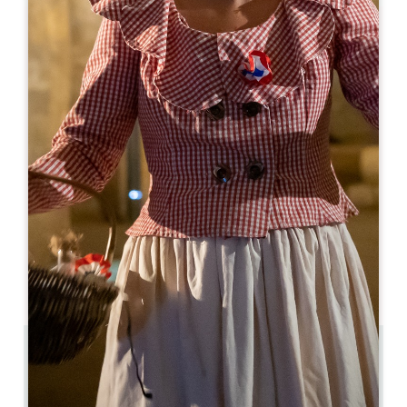
Leaflet
С сайта
503€
/ночь
Domaine du Galet
38 chemin du Roy
33500 LIBOURNE
06 31 43 46 74
n.gloux@domainesmr.com
МЕСЯЦ ОТКРЫТИЯ
Я
Ф
М
А
М
И
И
А
С
О
Н
Д
11.6 km
5
10 люди