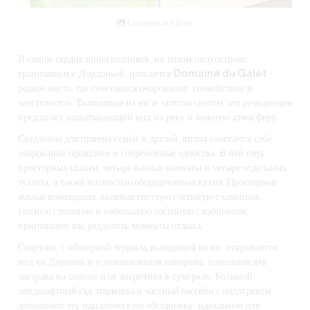
Смотреть все фото
В самом сердце виноградников, на тихом полуострове,
граничащем с Дордоньей, находится
Domaine du Galet
-
редкое место, где сочетаются очарование, спокойствие и
элегантность. Выходящая на юг и залитая светом, эта резиденция
предлагает захватывающий вид на реку и нежную атмосферу.
Созданная для приема семей и друзей,
вилла
сочетает в себе
очарование прошлого и современные удобства. В ней
пять
просторных спален
,
четыре ванные комнаты
и
четыре отдельных
туалета
, а также
полностью оборудованная кухня.
Просторные
жилые помещения
, включая
светлую гостиную с камином,
уютную столовую
и
небольшую гостиную с кабинетом
,
приглашают вас разделить моменты отдыха.
Снаружи, с
обширной террасы, выходящей на юг
, открывается
вид на Дордонь и успокаивающая панорама, идеальная для
завтрака на солнце или аперитива в сумерках.
Большой
ландшафтный сад
,
парковка
и
частный бассейн с подогревом
дополняют эту идиллическую обстановку, идеальную для