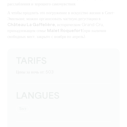
расслабления и хорошего самочувствия.
А чтобы продлить это погружение в искусство жизни в Сент-
Эмильоне, можно организовать
частную дегустацию в
Château La Gaffelière,
историческом Grand Cru,
принадлежащем семье
Malet Roquefort
(при наличии
свободных мест, закрыто с ноября по апрель).
TARIFS
Цены за ночь от: 503
LANGUES
тест