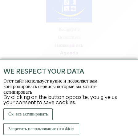
Исследуйте
Оставайтесь
Наслаждайтесь
Agenda
Зона профессионалов
Зона для участников
WE RESPECT YOUR DATA
Зона для прессы
Этот сайт использует кукис и позволяет вам
Вакансии и стажировки
контролировать сервисы которые вы хотите
активировать
Юридическая информация
By clicking on the button opposite, you give us
Политика конфиденциальности
your consent to save cookies.
Ок, все активировать
Запретить использование cookies