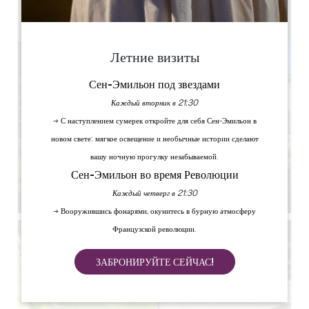
2
Скопируйте GPS-код
Летние визиты
Сен-Эмильон под звездами
Каждый вторник в 21:30
→ С наступлением сумерек откройте для себя Сен-Эмильон в
новом свете: мягкое освещение и необычные истории сделают
вашу ночную прогулку незабываемой.
Сен-Эмильон во время Революции
Каждый четверг в 21:30
→ Вооружившись фонарями, окунитесь в бурную атмосферу
Французской революции.
ЗАБРОНИРУЙТЕ СЕЙЧАС!