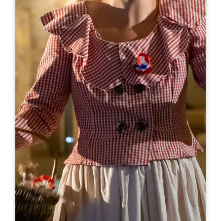
Leaflet
Da
15€
MAUPERIER - Visite et Dégustation
1 Mauperier Sud
33350 LES SALLES DE CASTILLON
06 64 14 70 28
06 08 06 04 60
thierry@mauperier.com
MESE DI APERTURA
G
F
M
A
M
G
L
A
S
O
N
D
GIORNI DI APERTURA
L
M
M
G
V
S
D
AM
AM
AM
AM
AM
AM
AM