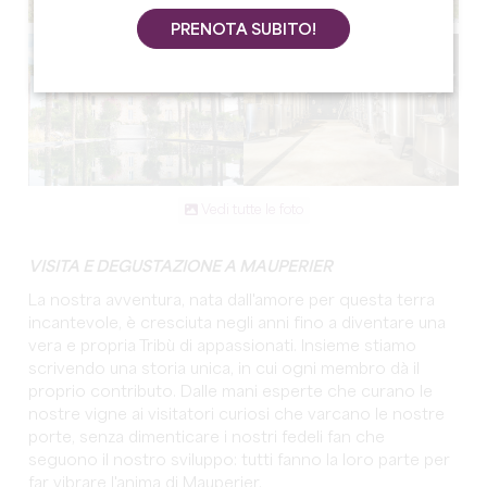
PRENOTA SUBITO!
Vedi tutte le foto
VISITA E DEGUSTAZIONE A MAUPERIER
La nostra avventura, nata dall'amore per questa terra
incantevole, è cresciuta negli anni fino a diventare una
vera e propria Tribù di appassionati. Insieme stiamo
scrivendo una storia unica, in cui ogni membro dà il
proprio contributo. Dalle mani esperte che curano le
nostre vigne ai visitatori curiosi che varcano le nostre
porte, senza dimenticare i nostri fedeli fan che
seguono il nostro sviluppo: tutti fanno la loro parte per
far vibrare l'anima di Mauperier.