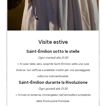
PM
PM
PM
PM
PM
PM
PM
17 km
9h, 10h30, 15h, 16h30
1h30
10
1 ora/e prima dello spettacolo
Visite estive
Copiare il codice GPS
Saint-Émilion sotto le stelle
Ogni martedì alle 21:30
→ Al calar della sera, scoprite Saint-Émilion sotto una luce
diversa: luci soffuse e aneddoti insoliti per una passeggiata
notturna indimenticabile.
Saint-Émilion durante la Rivoluzione
Ogni giovedì alle 21:30
→ Armati di lanterne, immergetevi nell’atmosfera turbolenta
della Rivoluzione francese.