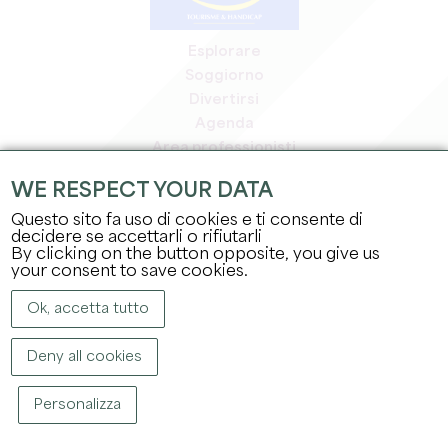
Esplorare
Soggiorno
Divertirsi
Agenda
Area professionisti
Area riservata ai soci
WE RESPECT YOUR DATA
Area stampa
Questo sito fa uso di cookies e ti consente di
Offerte di lavoro e stage
decidere se accettarli o rifiutarli
Informazioni legali
By clicking on the button opposite, you give us
Informativa sulla privacy
your consent to save cookies.
Ok, accetta tutto
Deny all cookies
Personalizza
COPYRIGHT ©
2026
UFFICIO DEL TURISMO DEL GRAND SAINT-ÉMILIONNAIS