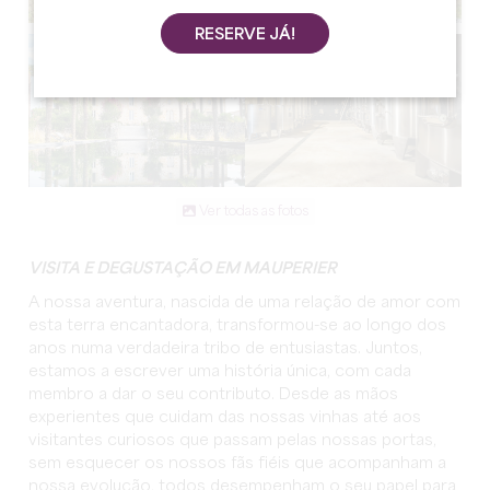
RESERVE JÁ!
Ver todas as fotos
VISITA E DEGUSTAÇÃO EM MAUPERIER
A nossa aventura, nascida de uma relação de amor com
esta terra encantadora, transformou-se ao longo dos
anos numa verdadeira tribo de entusiastas. Juntos,
estamos a escrever uma história única, com cada
membro a dar o seu contributo. Desde as mãos
experientes que cuidam das nossas vinhas até aos
visitantes curiosos que passam pelas nossas portas,
sem esquecer os nossos fãs fiéis que acompanham a
nossa evolução, todos desempenham o seu papel para