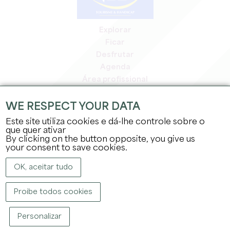
Explorar
Ficar
Desfrutar
Agenda
Área profissional
Área de membros
Área de imprensa
WE RESPECT YOUR DATA
Empregos e estágios
Este site utiliza cookies e dá-lhe controle sobre o
Informação jurídica
que quer ativar
By clicking on the button opposite, you give us
Política de privacidade
your consent to save cookies.
OK, aceitar tudo
Proibe todos cookies
DIREITOS DE AUTOR ©
2026
GABINETE DE TURISMO DO GRANDE SAINT-
Personalizar
ÉMILIONNAIS