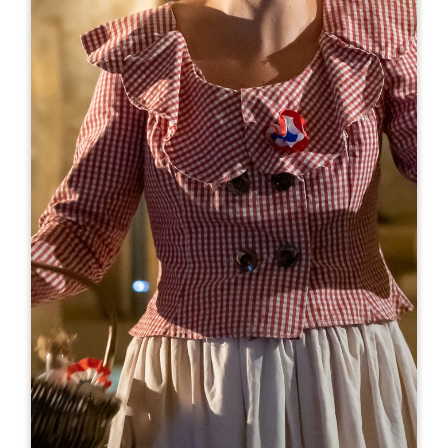
Leaflet
De
15€
MAUPERIER - Visite et Dégustation
1 Mauperier Sud
33350 LES SALLES DE CASTILLON
06 64 14 70 28
06 08 06 04 60
thierry@mauperier.com
MÊS DE ABERTURA
J
F
M
A
M
J
J
A
S
O
N
D
DIAS DE ABERTURA
S
T
Q
Q
S
S
D
AM
AM
AM
AM
AM
AM
AM