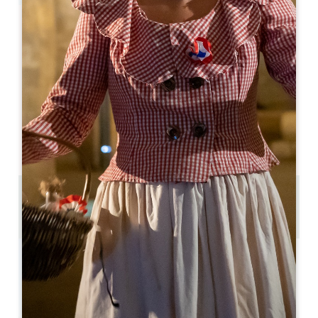
Leaflet
Fer Servadou
Néac
33500 NEAC
05 57 55 28 20
Contattateci
Capacità della sala a U : 10
Capacità del teatro : 0
7.6 km
Copiare il codice GPS