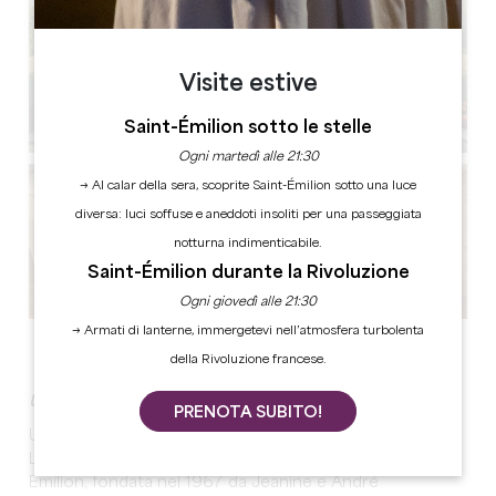
Visite estive
Saint-Émilion sotto le stelle
Ogni martedì alle 21:30
→ Al calar della sera, scoprite Saint-Émilion sotto una luce
diversa: luci soffuse e aneddoti insoliti per una passeggiata
notturna indimenticabile.
Saint-Émilion durante la Rivoluzione
Ogni giovedì alle 21:30
→ Armati di lanterne, immergetevi nell’atmosfera turbolenta
Vedi tutte le foto
della Rivoluzione francese.
Una tenuta di famiglia in un ambiente sontuoso
PRENOTA SUBITO!
Una tenuta familiare all'incrocio delle denominazioni
Lalande de Pomerol, Saint-Émilion e Montagne Saint-
Émilion, fondata nel 1967 da Jeanine e André