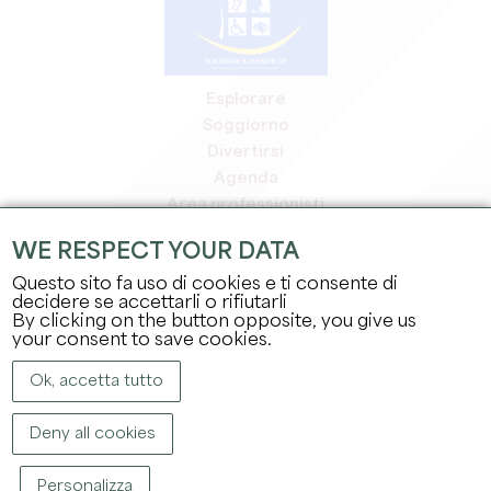
Esplorare
Soggiorno
Divertirsi
Agenda
Area professionisti
Area riservata ai soci
WE RESPECT YOUR DATA
Area stampa
Questo sito fa uso di cookies e ti consente di
Offerte di lavoro e stage
decidere se accettarli o rifiutarli
Informazioni legali
By clicking on the button opposite, you give us
Informativa sulla privacy
your consent to save cookies.
Ok, accetta tutto
Deny all cookies
Personalizza