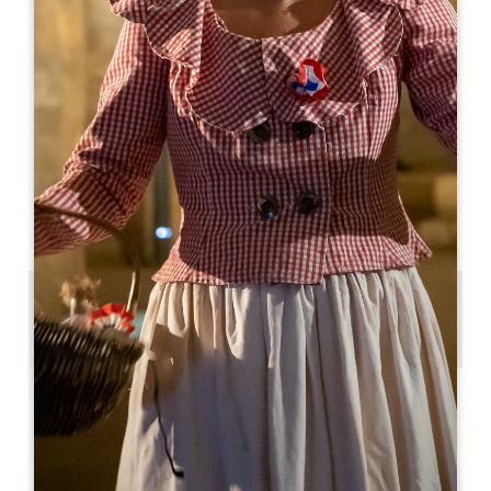
Leaflet
Fer Servadou
Néac
33500 NEAC
05 57 55 28 20
Contactar-nos
Capacidade da sala em forma de U : 10
Capacidade do teatro : 0
7.6 km
Copiar código GPS