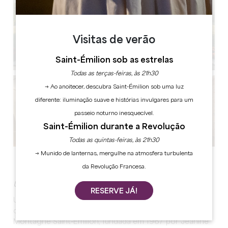
Visitas de verão
Saint-Émilion sob as estrelas
Todas as terças-feiras, às 21h30
→ Ao anoitecer, descubra Saint-Émilion sob uma luz
diferente: iluminação suave e histórias invulgares para um
passeio noturno inesquecível.
Saint-Émilion durante a Revolução
Todas as quintas-feiras, às 21h30
→ Munido de lanternas, mergulhe na atmosfera turbulenta
Ver todas as fotos
da Revolução Francesa.
Uma propriedade familiar num cenário sumptuoso
RESERVE JÁ!
Uma propriedade familiar no cruzamento das
denominações Lalande de Pomerol, Saint-Émilion e
Montagne Saint-Émilion, fundada em 1967 por Jeanine