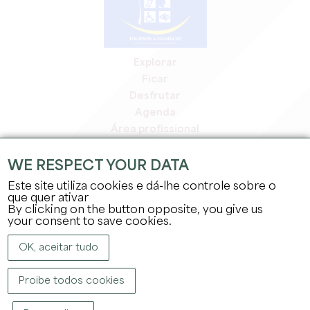
Explorar
Ficar
Desfrutar
Agenda
Área profissional
Área de membros
Área de imprensa
WE RESPECT YOUR DATA
Empregos e estágios
Este site utiliza cookies e dá-lhe controle sobre o
Informação jurídica
que quer ativar
By clicking on the button opposite, you give us
Política de privacidade
your consent to save cookies.
OK, aceitar tudo
Proibe todos cookies