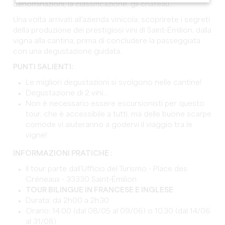
denominazioni, la classificazione, gli château...
Una volta arrivati all'azienda vinicola, scoprirete i segreti
della produzione dei prestigiosi vini di Saint-Émilion, dalla
vigna alla cantina, prima di concludere la passeggiata
con una degustazione guidata.
PUNTI SALIENTI:
Le migliori degustazioni si svolgono nelle cantine!
Degustazione di 2 vini...
Non è necessario essere escursionisti per questo
tour, che è accessibile a tutti, ma delle buone scarpe
comode vi aiuteranno a godervi il viaggio tra le
vigne!
INFORMAZIONI PRATICHE :
Il tour parte dall'Ufficio del Turismo - Place des
Créneaux - 33330 Saint-Émilion
TOUR BILINGUE IN FRANCESE E INGLESE
Durata: da 2h00 a 2h30
Orario: 14.00 (dal 08/05 al 09/06) o 10.30 (dal 14/06
al 31/08)