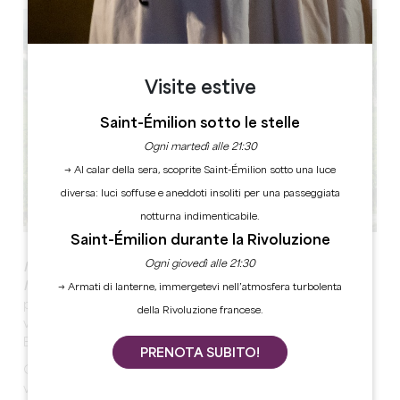
Visite estive
Saint-Émilion sotto le stelle
Ogni martedì alle 21:30
→ Al calar della sera, scoprite Saint-Émilion sotto una luce
diversa: luci soffuse e aneddoti insoliti per una passeggiata
notturna indimenticabile.
Saint-Émilion durante la Rivoluzione
Ogni giovedì alle 21:30
IMMERSIONE NEL CUORE DI UN VIGNETIFICIO
ISCRITTO DALL'UNESCODa
piccoli sentieri e punti
→ Armati di lanterne, immergetevi nell’atmosfera turbolenta
panoramici nei dintorni di Saint-Émilion, la vostra guida
della Rivoluzione francese.
vi condurrà in uno Château della denominazione Saint-
Emilion Grand Cru!
PRENOTA SUBITO!
Questa visita a piedi vi darà l'opportunità di scoprire un
vigneto "dall'interno" e di saperne di più sulle