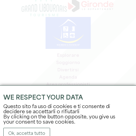
Esplorare
Soggiorno
Divertirsi
Agenda
Area professionisti
Area riservata ai soci
WE RESPECT YOUR DATA
Area stampa
Questo sito fa uso di cookies e ti consente di
Offerte di lavoro e stage
decidere se accettarli o rifiutarli
Informazioni legali
By clicking on the button opposite, you give us
Informativa sulla privacy
your consent to save cookies.
Ok, accetta tutto