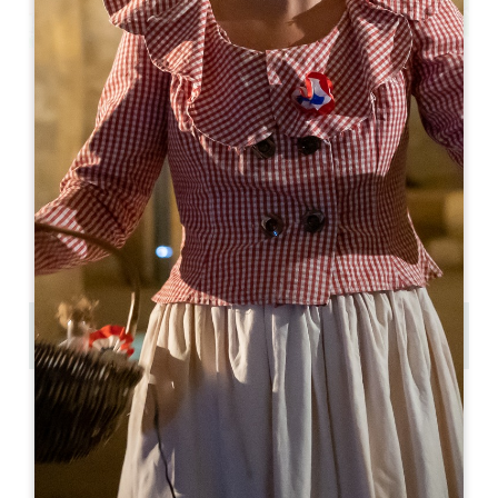
Leaflet
Da
25€
Balade et dégustation à Saint-Emilion
Place des Créneaux
33330 SAINT-EMILION
05 57 55 28 28
Contattateci
Copiare il codice GPS
ETICHETTE