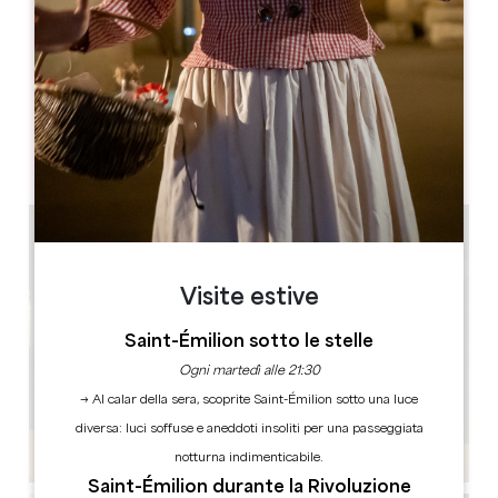
MESE DI APERTURA
G
F
M
A
M
G
L
A
S
O
N
D
GIORNI DI APERTURA
L
M
M
G
V
S
D
AM
AM
AM
AM
AM
AM
AM
PM
PM
PM
PM
PM
PM
PM
Visite estive
Saint-Émilion sotto le stelle
Ogni martedì alle 21:30
→ Al calar della sera, scoprite Saint-Émilion sotto una luce
diversa: luci soffuse e aneddoti insoliti per una passeggiata
notturna indimenticabile.
Saint-Émilion durante la Rivoluzione