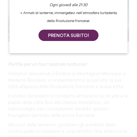
Ogni giovedì alle 21:30
→ Armati di lanterne, immergetevi nell’atmosfera turbolenta
della Rivoluzione francese.
PRENOTA SUBITO!
Vedi tutte le foto
Partite per un tour teatrale notturno!
Visitatori: benvenuti a Émilion la Montagne! Monsieur o
Madame Bouquey vi presenteranno la sua vita, la sua
città all'epoca della Rivoluzione francese e la sua lotta.
Il nostro Girondino vi condurrà attraverso le strade e le
piazze della città fino alla chiesa monolitica... un
nascondiglio per i rivoluzionari durante questo
travagliato periodo della storia francese.
Alla luce delle lanterne, godetevi gli aneddoti della
vostra guida in costume e, soprattutto, fate attenzione: