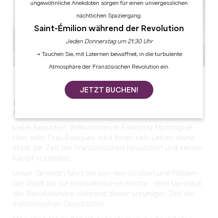
ungewöhnliche Anekdoten sorgen für einen unvergesslichen
nächtlichen Spaziergang.
Saint-Émilion während der Revolution
Jeden Donnerstag um 21:30 Uhr
→ Tauchen Sie, mit Laternen bewaffnet, in die turbulente
Atmosphäre der Französischen Revolution ein.
Alle Fotos anzeigen
JETZT BUCHEN!
Begeben Sie sich auf eine nächtliche, theatralische
Führung!
Liebe Besucher: Willkommen in Émilion la Montagne!
Herr oder Frau Bouquey wird Ihnen sein Leben, seine
Stadt zur Zeit der Französischen Revolution und seinen
Kampf vorstellen.
Unser Girondin führt Sie von den Straßen und Plätzen
der Stadt bis zur monolithischen Kirche... dem Versteck
der Revolutionäre während dieser unruhigen Zeit der
französischen Geschichte.