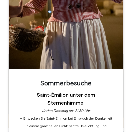
MONAT DER ERÖFFNUNG
J
F
M
A
M
J
J
A
S
O
N
D
TAGE DER ÖFFNUNG
M
D
M
D
F
S
S
AM
AM
AM
AM
AM
AM
AM
PM
PM
PM
PM
PM
PM
PM
Sommerbesuche
Saint-Émilion unter dem
Sternenhimmel
Jeden Dienstag um 21:30 Uhr
→ Entdecken Sie Saint-Émilion bei Einbruch der Dunkelheit
in einem ganz neuen Licht: sanfte Beleuchtung und