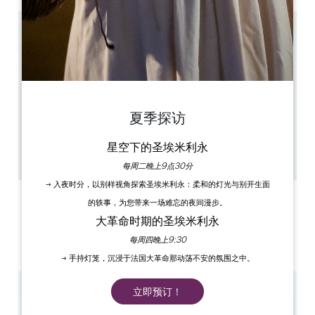
16.2 km
旺季（七月至八月）：周一至周日，上午 9:30 至下午
6:30 旺季（四月、五月、六月、九月、十月）：周二至
周日，上午 9:30 至下午 6:00 淡季（十一月至次年三
月）：周二至周六，上午 9:30 至中午 12:30 和下午 1:30
至下午 5:30
Visites libres avec audioguide sans réservation -
夏季探访
Visites guidées sur réservation
1h
40
星空下的圣埃米利永
复制 GPS 代码
每周二晚上9点30分
→ 入夜时分，以别样视角探索圣埃米利永：柔和的灯光与别开生面
标签
的轶事，为您带来一场难忘的夜间漫步。
大革命时期的圣埃米利永
每周四晚上9:30
→ 手持灯笼，沉浸于法国大革命那动荡不安的氛围之中。
立即预订！