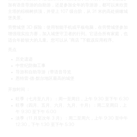
加有语音导游的自助游，还是参加全年的导游游，都可以来欣赏
主塔的棕榈树拱顶，并登上 107 级台阶，从 31 米的高处俯瞰城
堡美景。
劳赞城堡 3D 探险：使用智能手机或平板电脑，在劳赞城堡参加
增强现实拉力赛，加入城堡守卫者的行列。它适合所有家庭，也
适合年龄较大的儿童。您可以从 "商店 "下载该应用程序。
亮点
历史遗迹
中世纪防御工事
导游和自助导游（带语音导览
恩特雷-德-默尔地区最高的城堡
开放时间 ：
旺季（七月至八月）：周一至周日，上午 9:30 至下午 6:30
旺季（四月、五月、六月、九月、十月）：周二至周日，上
午 9:30 至下午 6:00
淡季（11 月至次年 3 月）：周二至周六，上午 9:30 至中午
12:30，下午 1:30 至下午 5:30