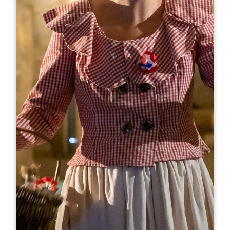
Leaflet
来自
5€
Château de Rauzan
30 Place du château
33420 RAUZAN
05 57 84 03 88
chateauderauzan@gmail.com
开幕月份
一
二
三
四
五
六
七
八
九
十
十
十
开幕日
隆
星
星
星
星
星
星
AM
AM
AM
AM
AM
AM
AM
PM
PM
PM
PM
PM
PM
PM