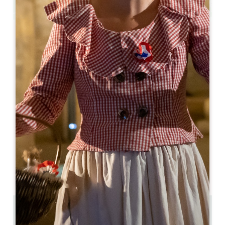
Leaflet
Da
140€
/notte
Château FAGE La Maison des Vignes****
Lieu-dit Fage
33500 ARVEYRES
05 56 68 56 16
alize.michel@chateaufage.com
MESE DI APERTURA
G
F
M
A
M
G
L
A
S
O
N
D
19.4 km