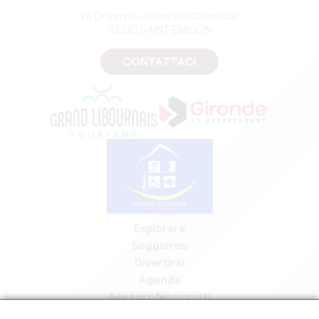
Le Doyenné - Place des Créneaux
33330 SAINT-EMILION
CONTATTACI
Esplorare
Soggiorno
Divertirsi
Agenda
Area professionisti
Area riservata ai soci