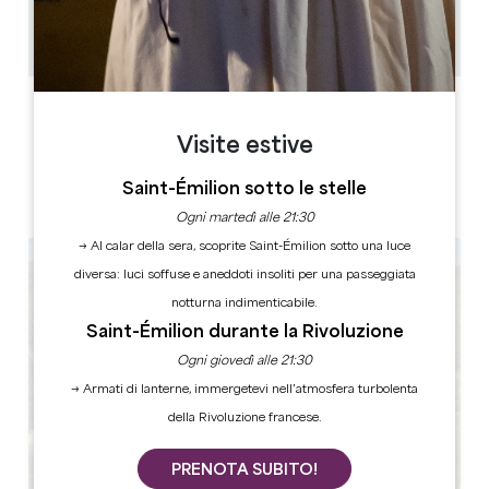
26
52 persone
Copiare il codice GPS
ETICHETTE
Visite estive
Saint-Émilion sotto le stelle
4 stella(e)
Ogni martedì alle 21:30
→ Al calar della sera, scoprite Saint-Émilion sotto una luce
diversa: luci soffuse e aneddoti insoliti per una passeggiata
notturna indimenticabile.
Saint-Émilion durante la Rivoluzione
Ogni giovedì alle 21:30
→ Armati di lanterne, immergetevi nell’atmosfera turbolenta
della Rivoluzione francese.
PRENOTA SUBITO!