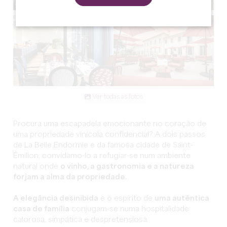
Ver todas as fotos
Procura uma escapadela emocionante no coração de
uma propriedade vinícola confidencial? A dois passos
de La Belle Endormie e da famosa cidade de Saint-
Émilion, convidamo-lo a refugiar-se num ambiente
natural onde
o vinho, a gastronomia e a natureza
forjam a alma da propriedade.
A elegância desinibida
e o espírito de
uma autêntica
casa de família
conjugam-se numa hospitalidade
calorosa, simpática e despretensiosa.