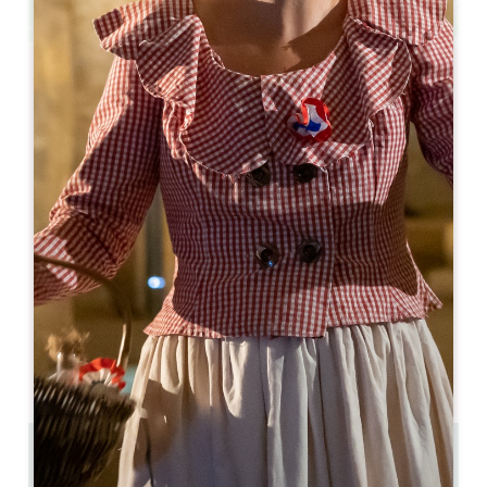
Leaflet
De
140€
/noite
Château FAGE La Maison des Vignes****
Lieu-dit Fage
33500 ARVEYRES
05 56 68 56 16
alize.michel@chateaufage.com
MÊS DE ABERTURA
J
F
M
A
M
J
J
A
S
O
N
D
19.4 km