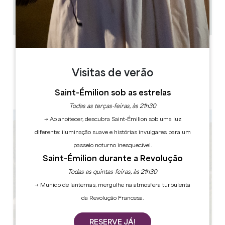
26
52 pessoas
Copiar código GPS
ETIQUETAS
Visitas de verão
Saint-Émilion sob as estrelas
4 estrela(s)
Todas as terças-feiras, às 21h30
→ Ao anoitecer, descubra Saint-Émilion sob uma luz
diferente: iluminação suave e histórias invulgares para um
passeio noturno inesquecível.
Saint-Émilion durante a Revolução
Todas as quintas-feiras, às 21h30
→ Munido de lanternas, mergulhe na atmosfera turbulenta
da Revolução Francesa.
RESERVE JÁ!