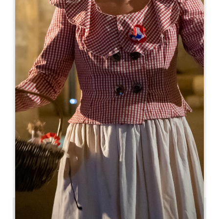
Leaflet
Da
99€
/notte
Auberge de la Commanderie ***
2 Rue de la Porte Brunet
33330 SAINT-ÉMILION
05 57 24 70 19
05 57 24 70 19
contact@aubergedelacommanderie.com
MESE DI APERTURA
G
F
M
A
M
G
L
A
S
O
N
D
0.17 km