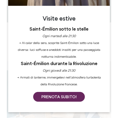
17
46 persone
Copiare il codice GPS
Visite estive
Saint-Émilion sotto le stelle
ETICHETTE
Ogni martedì alle 21:30
→ Al calar della sera, scoprite Saint-Émilion sotto una luce
diversa: luci soffuse e aneddoti insoliti per una passeggiata
3 stella(e)
notturna indimenticabile.
Saint-Émilion durante la Rivoluzione
Ogni giovedì alle 21:30
→ Armati di lanterne, immergetevi nell’atmosfera turbolenta
della Rivoluzione francese.
PRENOTA SUBITO!