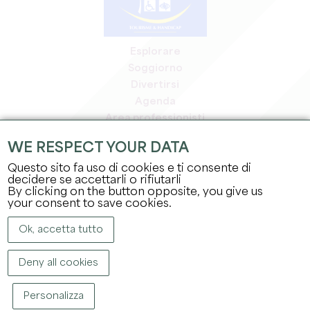
Esplorare
Soggiorno
Divertirsi
Agenda
Area professionisti
Area riservata ai soci
WE RESPECT YOUR DATA
Area stampa
Questo sito fa uso di cookies e ti consente di
Offerte di lavoro e stage
decidere se accettarli o rifiutarli
Informazioni legali
By clicking on the button opposite, you give us
Informativa sulla privacy
your consent to save cookies.
Ok, accetta tutto
Deny all cookies
Personalizza
COPYRIGHT ©
2026
UFFICIO DEL TURISMO DEL GRAND SAINT-ÉMILIONNAIS