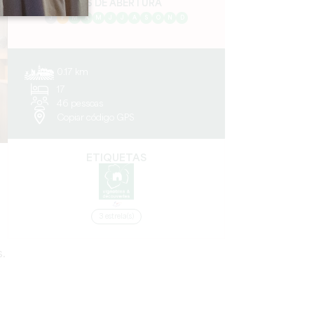
MÊS DE ABERTURA
J
F
M
A
M
J
J
A
S
O
N
D
0.17 km
17
46 pessoas
Copiar código GPS
ETIQUETAS
3 estrela(s)
.