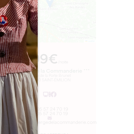
Leaflet
De
99€
/noite
Auberge de la Commanderie ***
2 Rue de la Porte Brunet
33330 SAINT-ÉMILION
05 57 24 70 19
05 57 24 70 19
contact@aubergedelacommanderie.com