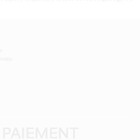
te
/noite
 PAIEMENT