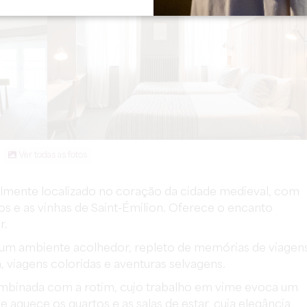
Ver todas as fotos
lmente localizado no coração da cidade medieval, com
 e as vinhas de Saint-Émilion. Oferece o encanto
r.
m ambiente acolhedor, repleto de memórias de viagens
 viagens coloridas e aventuras selvagens.
ombinada com a rotim, cujo trabalho em vime evoca um
 e aquece os quartos e as salas de estar, cuja elegância