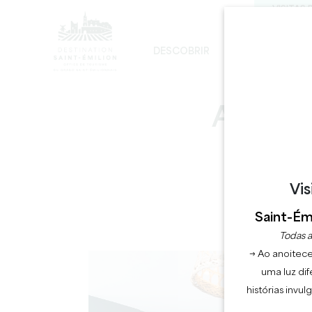
VISITAS 
DESCOBRIR
FICAR
D
DESENVOLVIMENTO SUSTENTÁVEL
A IGREJA MONOLÍTICA - DIGRESSÃO
AUBER
Vis
Saint-Émi
D
Todas a
→ Ao anoitece
uma luz dif
histórias invu