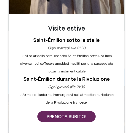
5 chambres et 2 studios
15 persone
1
Copiare il codice GPS
Visite estive
ETICHETTE
Saint-Émilion sotto le stelle
Ogni martedì alle 21:30
→ Al calar della sera, scoprite Saint-Émilion sotto una luce
diversa: luci soffuse e aneddoti insoliti per una passeggiata
notturna indimenticabile.
Saint-Émilion durante la Rivoluzione
Ogni giovedì alle 21:30
→ Armati di lanterne, immergetevi nell’atmosfera turbolenta
della Rivoluzione francese.
PRENOTA SUBITO!