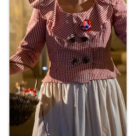
Leaflet
Da
160€
/notte
Pavillon des Millésimes et SPA
3 Rue de Lincent
33570 LUSSAC
05 57 84 05 40
07 60 56 77 34
contact@pavillon-des-millesimes.fr
MESE DI APERTURA
G
F
M
A
M
G
L
A
S
O
N
D
10 km