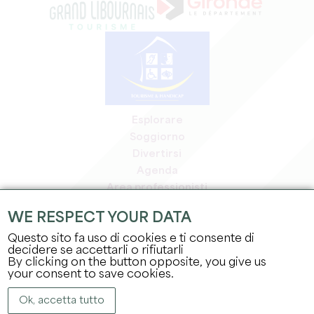
Esplorare
Soggiorno
Divertirsi
Agenda
Area professionisti
Area riservata ai soci
WE RESPECT YOUR DATA
Area stampa
Questo sito fa uso di cookies e ti consente di
Offerte di lavoro e stage
decidere se accettarli o rifiutarli
Informazioni legali
By clicking on the button opposite, you give us
Informativa sulla privacy
your consent to save cookies.
Ok, accetta tutto