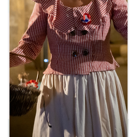
Leaflet
Da
150€
/notte
Clos des Jacobins - Chambres d'hôtes
1483 route de Libourne
33330 SAINT-ÉMILION
05 57 51 19 91
hospitality@mtdecoster.com
MESE DI APERTURA
G
F
M
A
M
G
L
A
S
O
N
D
2.1 km