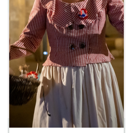
Leaflet
来自
150€
/夜
Clos des Jacobins - Chambres d'hôtes
1483 route de Libourne
33330 SAINT-ÉMILION
05 57 51 19 91
hospitality@mtdecoster.com
开幕月份
一
二
三
四
五
六
七
八
九
十
十
十
2.1 km