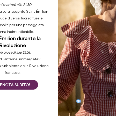
−
i martedì alle 21:30
la sera, scoprite Saint-Émilion
luce diversa: luci soffuse e
nsoliti per una passeggiata
urna indimenticabile.
Émilion durante la
Rivoluzione
i giovedì alle 21:30
di lanterne, immergetevi
9
8
a turbolenta della Rivoluzione
2
1
3
francese.
ENOTA SUBITO!