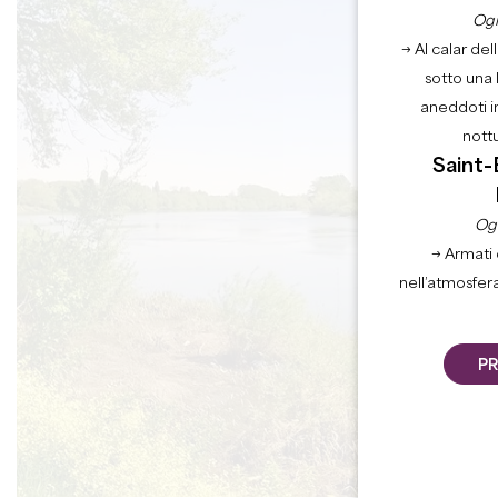
Ogn
→ Al calar del
sotto una 
aneddoti i
nott
Saint-
Ogn
→ Armati 
nell’atmosfer
PR