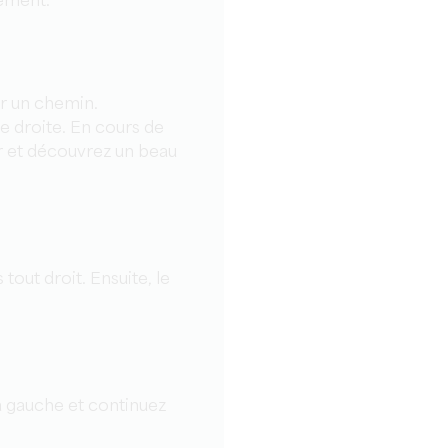
lement.
r un chemin.
e droite. En cours de
r et découvrez un beau
tout droit. Ensuite, le
 à gauche et continuez