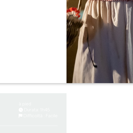
à pied
Durata: 1h45
Difficoltà : Facile