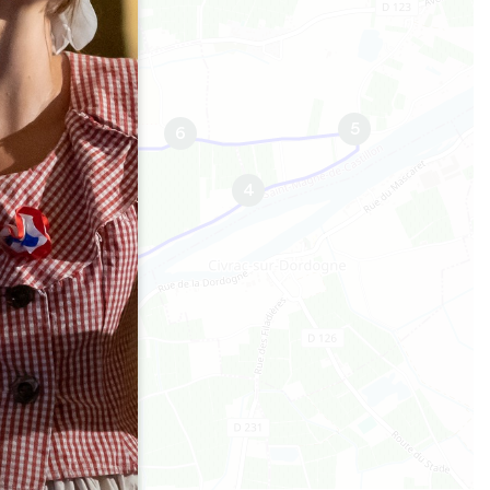
5
6
4
7