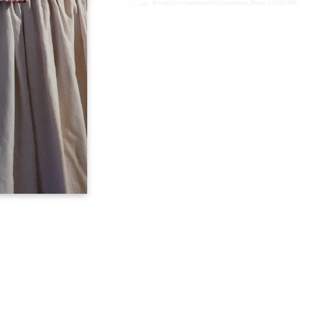
Leaflet
|
©
OpenStreetMap
contributors, Points © 2012 LINZ