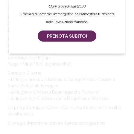
Ogni giovedì alle 21:30
Yoga al Castello
→ Armati di lanterne, immergetevi nell’atmosfera turbolenta
Un'altra stagione di "Yoga al Castello", con Laura Merit
della Rivoluzione francese.
Yoga.
Come funziona?
PRENOTA SUBITO!
Ci si incontra allo Château il mercoledì dalle 19.00 per
un'ora di yoga, seguita da una degustazione di vini.
Un momento per sé, per rilassarsi, ma anche per
condividere e legare...
Yoga + Vino? Noi diciamo di sì!
Restano 3 date:
- 17 luglio presso Château Cassagne Haut Canon a
Saint Michel de Fronsac
- 24 luglio a Château Beauregard a Pomerol
- 31 luglio allo Château de la Dauphine a Fronsac.
Le prenotazioni devono essere effettuate via e-mail o
sul sito web.
Si prega di portare con sé il proprio tappetino.