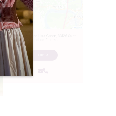
Leaflet
Château Cassagne Haut Canon, 33126 Saint-
Michel-de-Fronsac
КНИГА