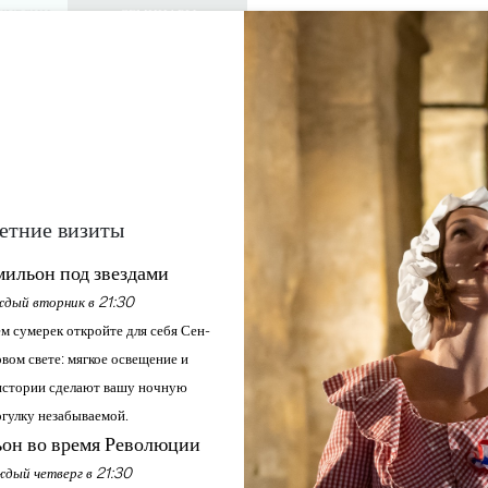
КУРСИИ
СЕМИНАРЫ
ДОСТУП ДЛЯ 
0
Корзина
Мой выбо
ЯЗЫК
RU
АЖДАЙТЕСЬ
ПОВЕСТКА ДНЯ
ЭТО ЛЕТО
ЗАМКИ ДЛЯ ПОСЕЩЕНИЯ
МЕСТНЫЕ ЖЕМЧУЖИНЫ
ЙОГА В ЗАМКЕ
етние визиты
Главная
Повестка дня
Йога в замке
ильон под звездами
дый вторник в 21:30
м сумерек откройте для себя Сен-
вом свете: мягкое освещение и
стории сделают вашу ночную
гулку незабываемой.
он во время Революции
дый четверг в 21:30