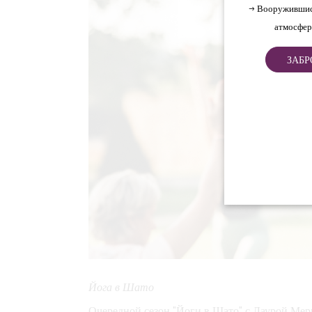
→ Вооружившис
атмосфер
ЗАБР
Йога в Шато
Очередной сезон "Йоги в Шато" с Лаурой Мер