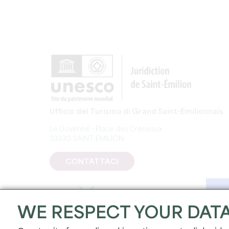
Ufficio del Turismo di Grand Saint-Emilionnais
Le Doyenné - Place des Créneaux
33330 SAINT-EMILION
CONTATTACI
WE RESPECT YOUR DAT