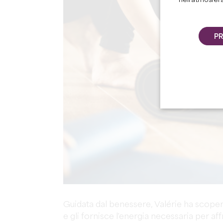
nell’atmosfer
PR
Guidata dal benessere, Valérie ha scoperto
e gli fornisce l'energia necessaria per affr