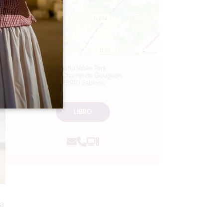
Leaflet
Dahu Wake Park
10 ter Champ de Gougeon
33910 Sablons
LIBRO
ta