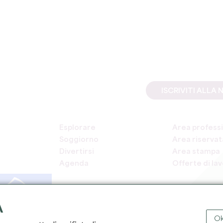
ISCRIVITI ALL
Esplorare
Area professi
Soggiorno
Area riservata
Divertirsi
Area stampa
Agenda
Offerte di la
A
Ok