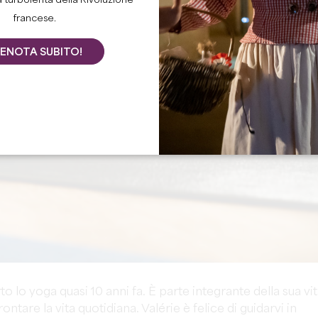
a turbolenta della Rivoluzione
francese.
ENOTA SUBITO!
 lo yoga quasi 10 anni fa. È parte integrante della sua vi
ontare la vita quotidiana. Valérie è felice di guidarvi in