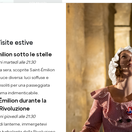
TE
SEMINARI
ACCESSO DEI PROF
0
ORDINE DEL
Cestino
La mia 
LINGUA
GODERE
QUEST'ESTATE
IT
GIORNO
CASTELLI DA VISITARE
GEMME LOCALI
22 RAGIONI PER VENIRE
isite estive
DOMENICA YOGA
ilion sotto le stelle
i martedì alle 21:30
la sera, scoprite Saint-Émilion
Casa
Ordine del giorno
Domenica yoga
luce diversa: luci soffuse e
nsoliti per una passeggiata
urna indimenticabile.
Émilion durante la
Rivoluzione
i giovedì alle 21:30
di lanterne, immergetevi