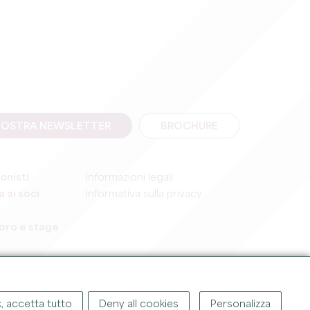
A NOSTRA NEWSLETTER
BROCHURE
onisti
Informazioni legali
 ai soci
Informativa sulla privacy
voro e stage
, accetta tutto
Deny all cookies
Personalizza