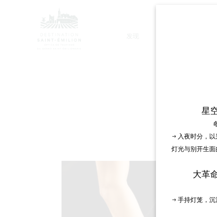
发现
停留
星
→ 入夜时分，
灯光与别开生面
大革
→ 手持灯笼，