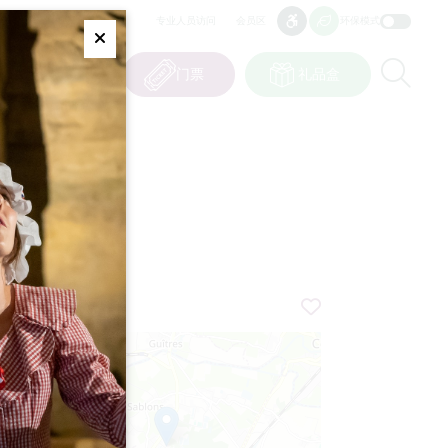
专业人员访问
会员区
环保模式
无障碍
无障碍
Fermer
Re
0
篮子
我的选择
门票
礼品盒
CN
语言
+
−