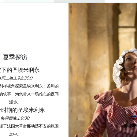
私人游览
研讨会
欣赏
议程
今年夏天
周日瑜伽
夏季探访
空下的圣埃米利永
首页
议程
周日瑜伽
每周二晚上9点30分
以别样视角探索圣埃米利永：柔和的
的轶事，为您带来一场难忘的夜间
漫步。
命时期的圣埃米利永
每周四晚上9:30
沉浸于法国大革命那动荡不安的氛围
之中。