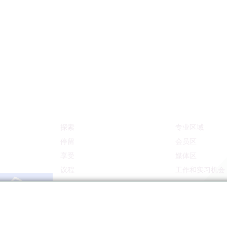
探索
专业区域
停留
会员区
享受
媒体区
议程
工作和实习机会