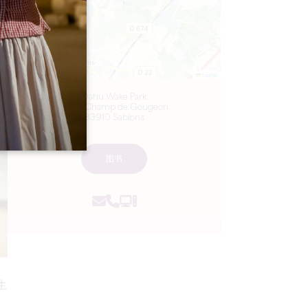
Leaflet
Dahu Wake Park
10 ter Champ de Gougeon
33910 Sablons
图书
生
课