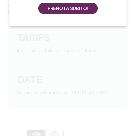
occasione per scoprire i sapori locali in un'atmosfera
PRENOTA SUBITO!
festosa e musicale.
TARIFS
Ingresso gratuito, concerto gratuito.
DATE
Venerdì 5 settembre, dalle 18.00 alle 23.30.