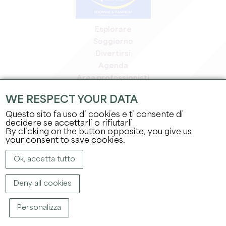
Esplorare
Soggiorno
Divertirsi
Agenda
Area professionisti
Area riservata ai soci
WE RESPECT YOUR DATA
Area stampa
Questo sito fa uso di cookies e ti consente di
Offerte di lavoro e stage
decidere se accettarli o rifiutarli
Informazioni legali
By clicking on the button opposite, you give us
Informativa sulla privacy
your consent to save cookies.
Ok, accetta tutto
Deny all cookies
Personalizza
COPYRIGHT ©
2026
UFFICIO DEL TURISMO DEL GRAND SAINT-ÉMILIONNAIS