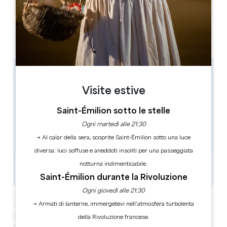
122 av. du port du roy condant
33500 LIBOURNE
Visite estive
Saint-Émilion sotto le stelle
Ogni martedì alle 21:30
→ Al calar della sera, scoprite Saint-Émilion sotto una luce
diversa: luci soffuse e aneddoti insoliti per una passeggiata
notturna indimenticabile.
Saint-Émilion durante la Rivoluzione
Ogni giovedì alle 21:30
→ Armati di lanterne, immergetevi nell’atmosfera turbolenta
La
Soirée Mascaret
vi invita a trascorrere una serata
conviviale con un food truck, musica pop-rock e jazz dal
della Rivoluzione francese.
vivo e una degustazione di vini. Una splendida