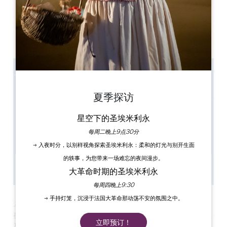
122 av. du port du roy condant
33500 LIBOURNE
夏季探访
星空下的圣埃米利永
每周二晚上9点30分
→ 入夜时分，以别样视角探索圣埃米利永：柔和的灯光与别开生面
的轶事，为您带来一场难忘的夜间漫步。
大革命时期的圣埃米利永
每周四晚上9:30
→ 手持灯笼，沉浸于法国大革命那动荡不安的氛围之中。
马斯卡雷特之夜
"（
Soirée Mascaret
）邀请您参加一个友好的
夜晚，在这里您可以品尝到美食车、现场流行摇滚和爵士音乐以
立即预订！
及葡萄酒。这是一个在欢快的音乐氛围中发现当地风味的绝佳机