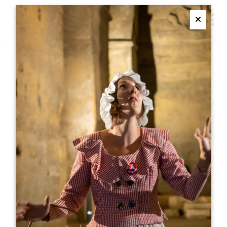
M
Ferme
马斯卡雷晚宴
+
−
Leaflet