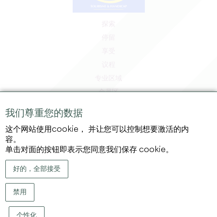
探索
停留
享受
议程
专业区域
会员区
媒体区
我们尊重您的数据
工作和实习机会
这个网站使用cookie， 并让您可以控制想要激活的内
法律信息
容。
隐私政策
单击对面的按钮即表示您同意我们保存 cookie。
好的，全部接受
禁用
个性化
版权 ©
2026
大圣埃米利永地区旅游局