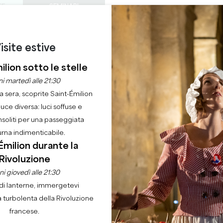
TE
SEMINARI
ACCESSO DEI PROF
0
ORDINE DEL
Cestino
La mia 
LINGUA
GODERE
QUEST'ESTATE
IT
GIORNO
isite estive
CASTELLI DA VISITARE
GEMME LOCALI
22 RAGIONI PER VENIRE
ilion sotto le stelle
D'AUTOMNE À SAINT-
i martedì alle 21:30
la sera, scoprite Saint-Émilion
luce diversa: luci soffuse e
Casa
Ordine del giorno
Salon d'Automne à Saint-Emilion
nsoliti per una passeggiata
urna indimenticabile.
Émilion durante la
Rivoluzione
i giovedì alle 21:30
di lanterne, immergetevi
a turbolenta della Rivoluzione
francese.