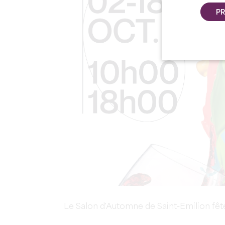
PR
Le Salon d'Automne de Saint-Emilion fêt