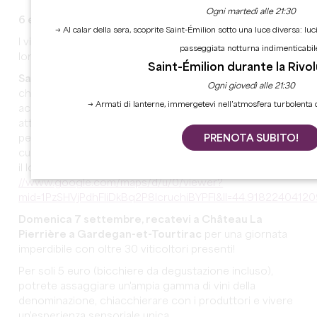
Ogni martedì alle 21:30
6 e 7 settembre 2025
→ Al calar della sera, scoprite Saint-Émilion sotto una luce diversa: luc
I vigneti delle Côtes de Bordeaux di Castillon aprono le
passeggiata notturna indimenticabil
loro porte per un fine settimana di festa e amicizia!
Saint-Émilion durante la Rivo
Sabato 6 settembre,
partite alla scoperta degli
Ogni giovedì alle 21:30
châteaux della denominazione: molte tenute vi
→ Armati di lanterne, immergetevi nell’atmosfera turbolenta d
accoglieranno con visite, degustazioni e una serie di
attività durante tutta la giornata. È l'occasione perfetta
PRENOTA SUBITO!
per incontrare viticoltori appassionati e immergersi nel
cuore del terroir di Castillon. Trovate le tenute aperte e
il loro programma qui: https:
//www.google.com/maps/d/u/0/viewer?
mid=1PzSHVjPdhFliDkBq2P8lcruchiBYPFI&ll=44.91822404
Domenica 7 settembre, recatevi a Château La
Pierrière a Gardegan-et-Tourtirac
per una giornata
imperdibile con oltre 30 viticoltori presenti!
Per soli 5 euro (bicchiere da degustazione incluso),
potrete assaggiare un'ampia gamma di vini della
denominazione, chiacchierare con i produttori e vivere
un'esperienza sensoriale unica.