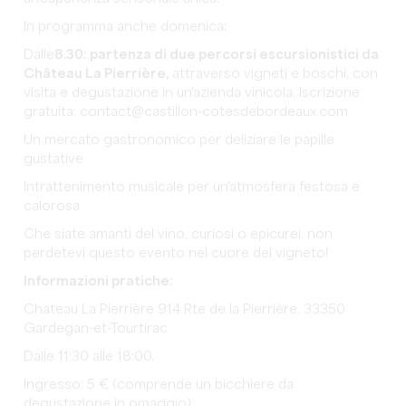
In programma anche domenica:
️Dalle
8.30: partenza di due percorsi escursionistici da
Château La Pierrière,
attraverso vigneti e boschi, con
visita e degustazione in un'azienda vinicola. Iscrizione
gratuita: contact@castillon-cotesdebordeaux.com
Un mercato gastronomico per deliziare le papille
gustative
Intrattenimento musicale per un'atmosfera festosa e
calorosa
Che siate amanti del vino, curiosi o epicurei, non
perdetevi questo evento nel cuore del vigneto!
Informazioni pratiche:
Chateau La Pierrière 914 Rte de la Pierrière, 33350
Gardegan-et-Tourtirac
Dalle 11:30 alle 18:00.
Ingresso: 5 € (comprende un bicchiere da
degustazione in omaggio)