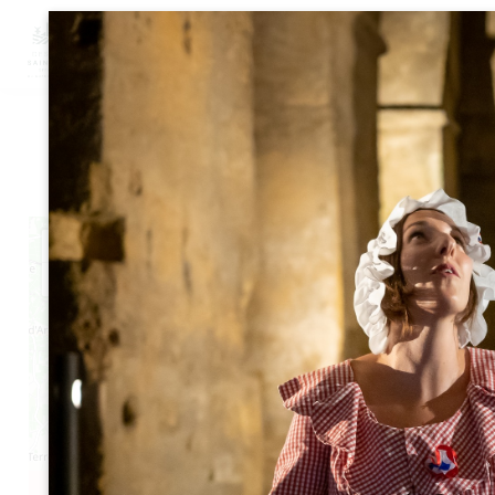
M
卡斯蒂永波尔多山坡
+
−
Leaflet