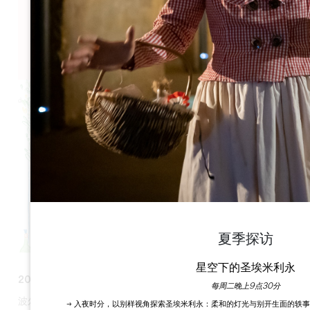
6 allées de la République
33350 Castillon la Bataille
夏季探访
星空下的圣埃米利永
2025 年 9 月 6 日和 7 日
每周二晚上9点30分
波尔多卡斯蒂永丘的葡萄园将在这个充满节日气氛和友好气氛的
→ 入夜时分，以别样视角探索圣埃米利永：柔和的灯光与别开生面的轶