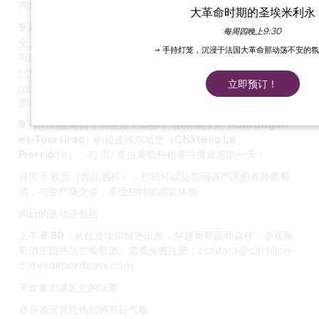
周末敞开大门！
大革命时期的圣埃米利永
9 月 6 日星期六，您可以
出发去探索该产区的酒庄：许多酒庄将
每周四晚上9:30
全天为您提供参观、品酒和各种活动。这是一个绝佳的机会，您
→ 手持灯笼，沉浸于法国大革命那动荡不安的
可以结识热情的酿酒师，沉浸在卡斯蒂永风土的中心。请点击
https://www.google.com/maps/d/u/0/viewer?
立即预订！
mid=1PzSHVjPdhFliDkBq2P8lcruchiBYPFI&ll=44.91822404
查看开放的庄园及其活动安排。
9 月 7 日星期日，前往位于加德干-图尔蒂拉克（Gardegan-
et-Tourtirac）的拉皮埃尔城堡（Château La
Pierriè
;re），与 30 多位葡萄种植者共度难忘的一天！
只需 5 欧元（含品酒杯），您就可以品尝到该产区的各种葡萄
酒，与生产商交谈，享受独特的感官体验
周日的活动还包括
上午 8:30：从拉皮埃尔城堡出发，
穿越葡萄园和森林，参观葡
萄酒庄园并品尝葡萄酒。需要免费注册：contact@castillon-
cotesdebordeaux.com
美食集市满足您的味蕾
音乐表演营造热烈的节日气氛