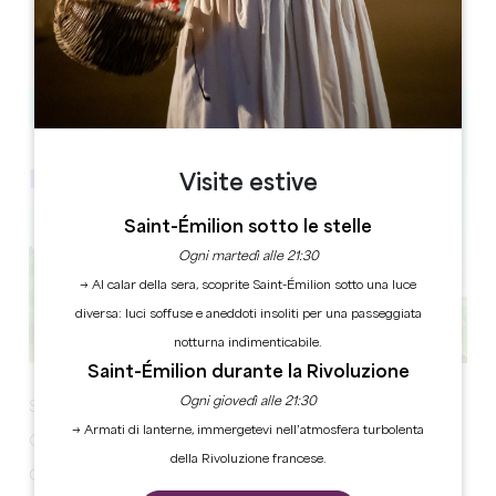
STADE FERNAND RODE
Rue du Docteur Texier
33230 Abzac
Visite estive
Saint-Émilion sotto le stelle
Ogni martedì alle 21:30
→ Al calar della sera, scoprite Saint-Émilion sotto una luce
diversa: luci soffuse e aneddoti insoliti per una passeggiata
notturna indimenticabile.
Saint-Émilion durante la Rivoluzione
Ogni giovedì alle 21:30
Sabato 27 luglio alle 18.00
→ Armati di lanterne, immergetevi nell’atmosfera turbolenta
Canti Balymani e Quinte & Sens
della Rivoluzione francese.
Concerti al Luna Park buvette e catering