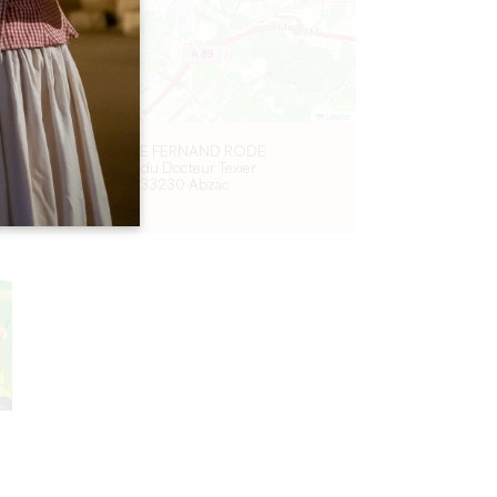
Leaflet
STADE FERNAND RODE
Rue du Docteur Texier
33230 Abzac