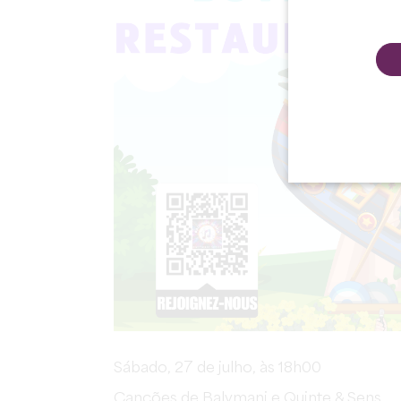
Sábado, 27 de julho, às 18h00
Canções de Balymani e Quinte & Sens