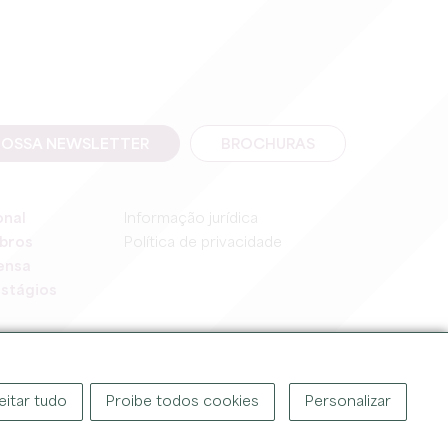
NOSSA NEWSLETTER
BROCHURAS
onal
Informação jurídica
bros
Política de privacidade
ensa
stágios
eitar tudo
Proibe todos cookies
Personalizar
OR ©
2026
GABINETE DE TURISMO DO GRANDE SAINT-ÉMILIONNAIS