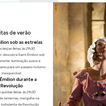
PRIVADAS
SEMINÁRIOS
ACESS
0
Cesto
A minha
LÍNGUA
ESFRUTAR
AGENDA
ESTE VERÃO
PT
CHÂTEAUX A VISITAR
22 RAISONS TO COME
itas de verão
NOITE MUSICAL ABZA
lion sob as estrelas
s terças-feiras, às 21h30
r, descubra Saint-Émilion sob
Início
Agenda
Noite Musical Abzac
erente: iluminação suave e
lgares para um passeio noturno
inesquecível.
Émilion durante a
Revolução
 quintas-feiras, às 21h30
de lanternas, mergulhe na
 turbulenta da Revolução