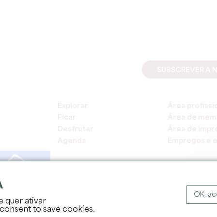
SUBSCREVER A 
Explorar
Área profissi
Ficar
Área de mem
Desfrutar
Área de impr
Agenda
Empregos e e
A
OK, ac
e quer ativar
DIREITOS DE AUT
 consent to save cookies.