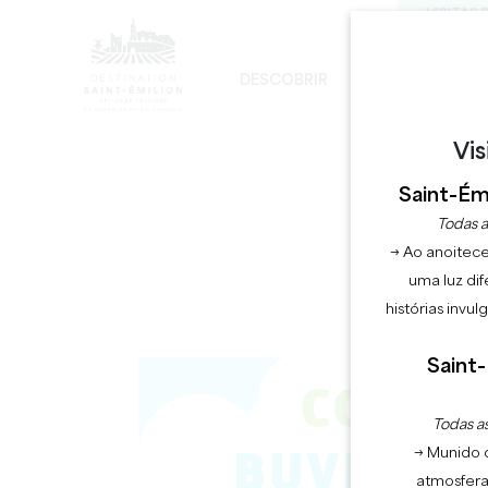
VISITAS 
DESCOBRIR
FICAR
D
DESENVOLVIMENTO SUSTENTÁVEL
A IGREJA MONOLÍTICA - DIGRESSÃO
Vis
Saint-Émi
Todas a
→ Ao anoitece
uma luz dif
histórias invu
Saint-
Todas as
→ Munido 
atmosfera