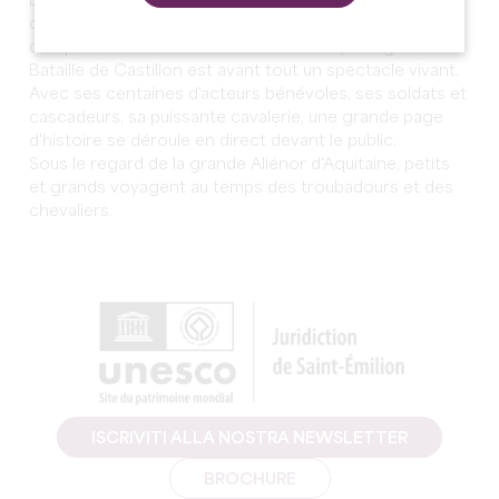
Les séquences de projection d'images, sonorisation,
canonnades, pyrotechnie et effets spéciaux
complètent l'immersion au cœur du Moyen Âge. Mais la
Bataille de Castillon est avant tout un spectacle vivant.
Avec ses centaines d'acteurs bénévoles, ses soldats et
cascadeurs, sa puissante cavalerie, une grande page
d'histoire se déroule en direct devant le public.
Sous le regard de la grande Aliénor d'Aquitaine, petits
et grands voyagent au temps des troubadours et des
chevaliers.
ISCRIVITI ALLA NOSTRA NEWSLETTER
BROCHURE