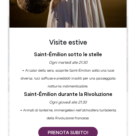
Leaflet
Visite estive
Saint-Émilion sotto le stelle
Ogni martedì alle 21:30
→ Al calar della sera, scoprite Saint-Émilion sotto una luce
diversa: luci soffuse e aneddoti insoliti per una passeggiata
notturna indimenticabile.
Saint-Émilion durante la Rivoluzione
Ogni giovedì alle 21:30
Sur un site grandiose, scénario et musique originale
donnent tout leur sens à la Grande Histoire.
→ Armati di lanterne, immergetevi nell’atmosfera turbolenta
Grâce aux nombreux jeux de lumière, on se retrouve
della Rivoluzione francese.
alternativement dans l'intimité d'un cloître, au cœur d'un
grand marché ou sur un grand champ de bataille.
PRENOTA SUBITO!