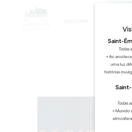
VISITAS 
DESCOBRIR
FICAR
DE
Vis
DESENVOLVIMENTO SUSTENTÁVEL
A IGREJA MONOLÍTICA - DIGRESSÃO
Saint-Émi
LA
Todas a
→ Ao anoitece
uma luz dif
histórias invu
Saint-
Todas as
→ Munido 
atmosfera