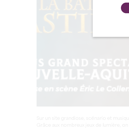
Sur un site grandiose, scénario et musiqu
Grâce aux nombreux jeux de lumière, on se