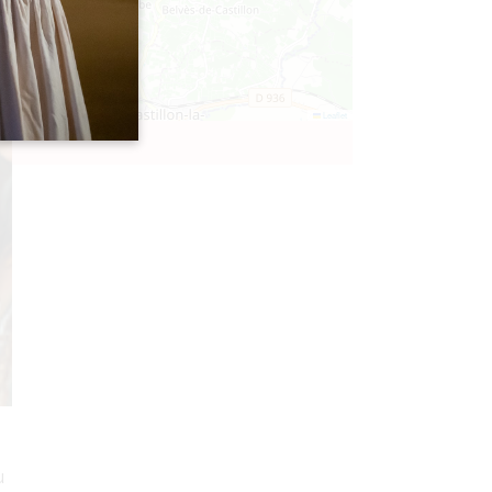
Leaflet
u