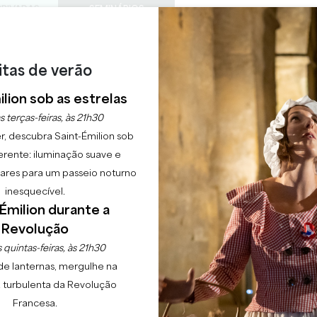
PRIVADAS
SEMINÁRIOS
ACESS
0
Cesto
A minha
LÍNGUA
SFRUTAR
AGENDA
ESTE VERÃO
PT
itas de verão
CHÂTEAUX A VISITAR
22 RAISONS TO COME
lion sob as estrelas
 BATAILLE DE CASTIL
s terças-feiras, às 21h30
r, descubra Saint-Émilion sob
erente: iluminação suave e
Início
Agenda
La Bataille de Castillon
lgares para um passeio noturno
inesquecível.
Émilion durante a
Revolução
 quintas-feiras, às 21h30
de lanternas, mergulhe na
 turbulenta da Revolução
Francesa.