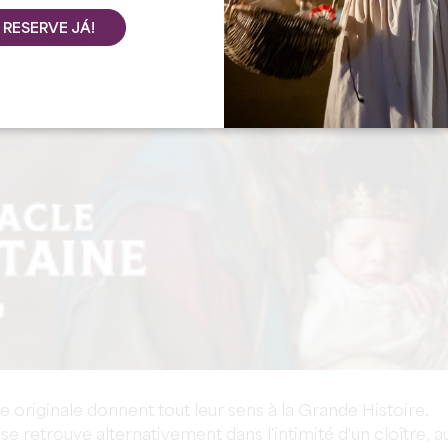
RESERVE JÁ!
e originale donnent tout leur sens à la Grande Histoire.
 retrouve alternativement dans l'intimité d'un cloître, a