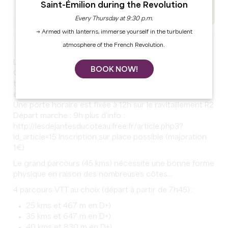
Saint-Émilion during the Revolution
Every Thursday at 9:30 p.m.
→ Armed with lanterns, immerse yourself in the turbulent
atmosphere of the French Revolution.
La déjantée est une rando tracée dans les coteaux de
BOOK NOW!
Castillon et de ses alentours. Elle est composée en
très grande majorité de singles ludiques et techniques
en sous-bois. Départ rando VTT : libre entre 7h45 - 9h
Une porte horaire est fixée à 12h sur le ravitaillement R2
Départ marche : 9h plus d'info :
http://lesdejantesducoteau.free.fr/article.php3?
id_article=15 Inscription sur place possible (majoration
1€)
Le grand parcours (45 kms) nécessite une bonne forme
physique en raison des nombreuses côtes...
4 parcours VTT au choix (départ à partir de 7h45) :
25 kms et 467 m en D+)
35 kms et 647 m en D+)
40 kms et 830 m en D+)