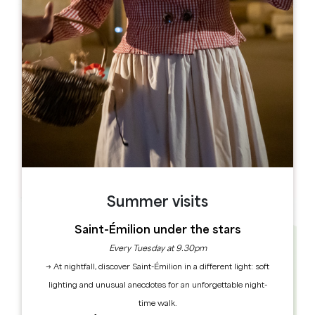
Leaflet
Castillon Pelouse plage
1 Promenade Dubourdieu
33350 Castillon-la-Bataille
France
BOOK
Summer visits
Saint-Émilion under the stars
Every Tuesday at 9.30pm
→ At nightfall, discover Saint-Émilion in a different light: soft
lighting and unusual anecdotes for an unforgettable night-
time walk.