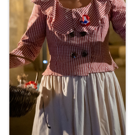
Leaflet
Ab
10€
Clos Saint-Julien
66 Avenue Jacques Goudineau
33330 SAINT-ÉMILION
05 57 24 72 44
06 11 91 03 54
chateau.gaillard@wanadoo.fr
MONAT DER ERÖFFNUNG
J
F
M
A
M
J
J
A
S
O
N
D
TAGE DER ÖFFNUNG
M
D
M
D
F
S
S
AM
AM
AM
AM
AM
AM
AM
PM
PM
PM
PM
PM
PM
PM