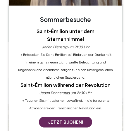
0.45 km
Sommerbesuche
45 min
10
Saint-Émilion unter dem
GPS-Code kopieren
Sternenhimmel
Jeden Dienstag um 21:30 Uhr
LABELS
→ Entdecken Sie Saint-Émilion bei Einbruch der Dunkelheit
in einem ganz neuen Licht: sanfte Beleuchtung und
ungewöhnliche Anekdoten sorgen für einen unvergesslichen
nächtlichen Spaziergang.
Saint-Émilion während der Revolution
Jeden Donnerstag um 21:30 Uhr
→ Tauchen Sie, mit Laternen bewaffnet, in die turbulente
Atmosphäre der Französischen Revolution ein.
JETZT BUCHEN!