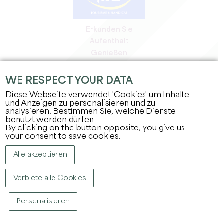
Erkunden Sie
Aufenthalt
Genießen
Tagesordnung
Profi-Bereich
WE RESPECT YOUR DATA
Bereich für Mitglieder
Diese Webseite verwendet 'Cookies' um Inhalte
Presse-Bereich
und Anzeigen zu personalisieren und zu
analysieren. Bestimmen Sie, welche Dienste
Jobs & Praktika
benutzt werden dürfen
Rechtliche Informationen
By clicking on the button opposite, you give us
Datenschutz
your consent to save cookies.
Alle akzeptieren
Verbiete alle Cookies
Personalisieren
COPYRIGHT ©
2026
BÜRO FÜR TOURISMUS DES GROSSEN SAINT-ÉMILIONNAIS