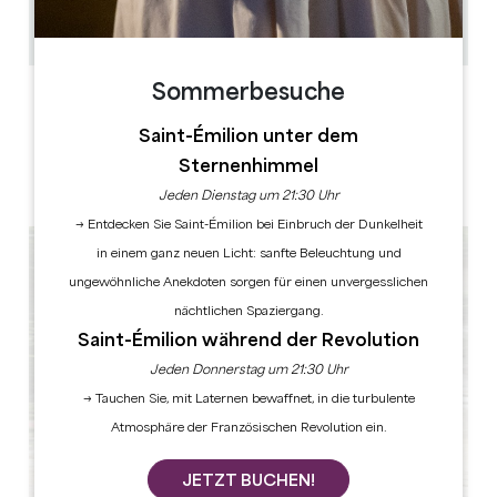
6
GPS-Code kopieren
Sommerbesuche
LABELS
Saint-Émilion unter dem
Sternenhimmel
Meister-Restaurator
Jeden Dienstag um 21:30 Uhr
→ Entdecken Sie Saint-Émilion bei Einbruch der Dunkelheit
in einem ganz neuen Licht: sanfte Beleuchtung und
ungewöhnliche Anekdoten sorgen für einen unvergesslichen
nächtlichen Spaziergang.
Saint-Émilion während der Revolution
Jeden Donnerstag um 21:30 Uhr
→ Tauchen Sie, mit Laternen bewaffnet, in die turbulente
Atmosphäre der Französischen Revolution ein.
JETZT BUCHEN!