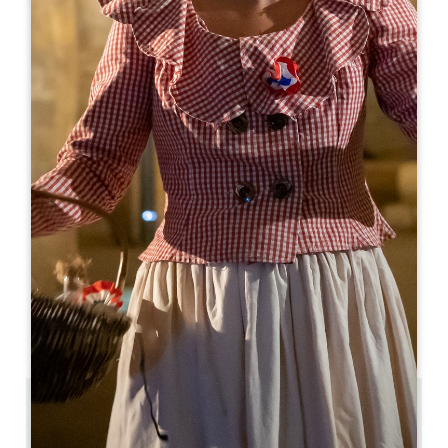
Leaflet
Le Tertre
5, rue du Tertre de la Tente
33330 SAINT-EMILION
05 57 74 46 33
restaurant@letertre.cc
MONAT DER ERÖFFNUNG
J
F
M
A
M
J
J
A
S
O
N
D
TAGE DER ÖFFNUNG
M
D
M
D
F
S
S
AM
AM
AM
AM
AM
AM
AM
PM
PM
PM
PM
PM
PM
PM
0.3 km
28