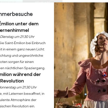
E BESUCHE
SEMINARE
Z
mmerbesuche
0
 S
DIESER
Warenkorb
Meine Auswah
SPRACHE
EIN
TAGESORDNUNG
DE
SOMMER
Émilion unter dem
ZU BESUCHENDE SCHLÖSSER
LOKALE PERLEN
22 GRÜNDE FÜR DIE ZUKUNFT
REGNERISCHE TAGE
ernenhimmel
Startseite
Pressebereich
Mein Pressebereich
Dienstag um 21:30 Uhr
ie Saint-Émilion bei Einbruch
MEIN PRESSEBEREIC
t in einem ganz neuen Licht:
uchtung und ungewöhnliche
LOGGEN SIE SICH IN IHR KONTO EIN
ten sorgen für einen
hen nächtlichen Spaziergang.
milion während der
Revolution
onnerstag um 21:30 Uhr
, mit Laternen bewaffnet, in
bulente Atmosphäre der
Schutz vor Robotern *
ischen Revolution ein.