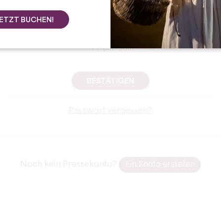
Erneuern
ETZT BUCHEN!
* Pflichtfelder
BESTÄTIGEN
Passwort vergessen?
Noch kein Pressekonto?
Ein Konto erstellen