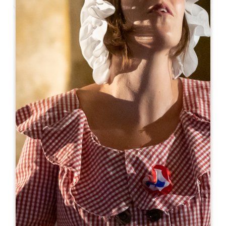
Leaflet
Ab
200€
/Nacht
Gîte du Château Saint-Georges
7 ROUTE DE SAINT-EMILION
33570 Montagne
05 57 74 79 70
visites@chateausaintgeorges.fr
MONAT DER ERÖFFNUNG
J
F
M
A
M
J
J
A
S
O
N
D
VERFÜGBARKEITEN