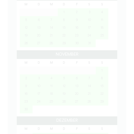
M
D
M
D
F
S
S
1
2
3
4
5
6
7
8
9
10
11
12
13
14
15
16
17
18
19
20
21
22
23
24
25
26
27
28
29
30
31
NOVEMBER
M
D
M
D
F
S
S
1
2
3
4
5
6
7
8
9
10
11
12
13
14
15
16
17
18
19
20
21
22
23
24
25
26
27
28
29
30
DEZEMBER
M
D
M
D
F
S
S