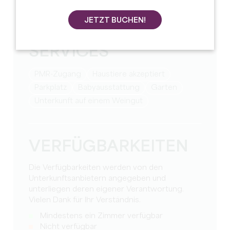
American Express Zahlung
JETZT BUCHEN!
SERVICES
PMR-Zugang
Haustiere akzeptiert
Parkplatz
Babyausstattung
Garten
Unterkunft auf einem Weingut
VERFÜGBARKEITEN
Die Verfügbarkeiten werden von den
Unterkunftsanbietern angegeben und
unterliegen deren eigener Verantwortung.
Vielen Dank für Ihr Verständnis.
Mindestens ein Zimmer verfügbar
Nicht verfügbar