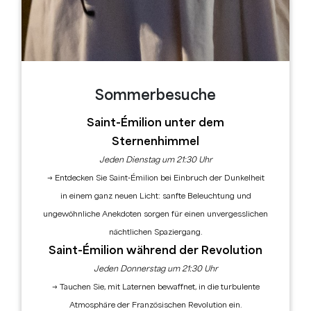
TARIFS
Preis pro Woche ab: 700
Preis pro Nacht ab: 200
Höhe der Kurtaxe: 5,00 % + taxes
additionnelles€/Person/Nacht
Sommerbesuche
Saint-Émilion unter dem
LANGUES
Sternenhimmel
Jeden Dienstag um 21:30 Uhr
Test
Spanisch
→ Entdecken Sie Saint-Émilion bei Einbruch der Dunkelheit
in einem ganz neuen Licht: sanfte Beleuchtung und
ungewöhnliche Anekdoten sorgen für einen unvergesslichen
MOYENS DE
nächtlichen Spaziergang.
PAIEMENT
Saint-Émilion während der Revolution
Jeden Donnerstag um 21:30 Uhr
Zahlung mit Kreditkarte
Zahlung in bar
→ Tauchen Sie, mit Laternen bewaffnet, in die turbulente
Zahlung per Scheck
Atmosphäre der Französischen Revolution ein.