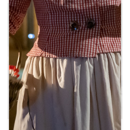
4.5 km
2
4/6 personnes Personen
2
GPS-Code kopieren