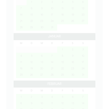
1
2
3
4
5
6
7
8
9
10
11
12
13
14
15
16
17
18
19
20
21
22
23
24
25
26
27
28
29
30
31
JANUAR
M
D
M
D
F
S
S
1
2
3
4
5
6
7
8
9
10
11
12
13
14
15
16
17
18
19
20
21
22
23
24
25
26
27
28
29
30
31
FEBRUAR
M
D
M
D
F
S
S
1
2
3
4
5
6
7
8
9
10
11
12
13
14