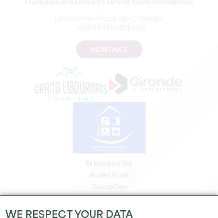
Fremdenverkehrsamt Grand Saint-Emilionnais
Le Doyenné – Place des Créneaux
, 33330 SAINT-EMILION
KONTAKT
Erkunden Sie
Aufenthalt
Genießen
Tagesordnung
Profi-Bereich
WE RESPECT YOUR DATA