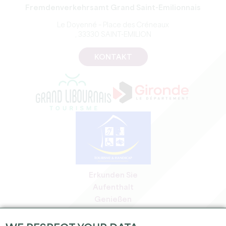
Fremdenverkehrsamt Grand Saint-Emilionnais
Le Doyenné – Place des Créneaux
, 33330 SAINT-EMILION
KONTAKT
Erkunden Sie
Aufenthalt
Genießen
Tagesordnung
Profi-Bereich