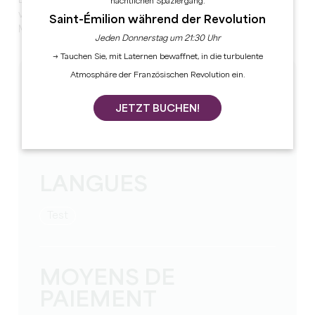
Das Anwesen befindet sich weniger als 10 Minuten
nächtlichen Spaziergang.
vom Dorf St Emilion, 15 Minuten von Libourne und 45
Saint-Émilion während der Revolution
Minuten von Bordeaux entfernt.
Jeden Donnerstag um 21:30 Uhr
→ Tauchen Sie, mit Laternen bewaffnet, in die turbulente
Atmosphäre der Französischen Revolution ein.
TARIFS
JETZT BUCHEN!
Preis pro Nacht ab: 150
Betrag der im Preis integrierten Kurtaxe
LANGUES
Test
MOYENS DE
PAIEMENT