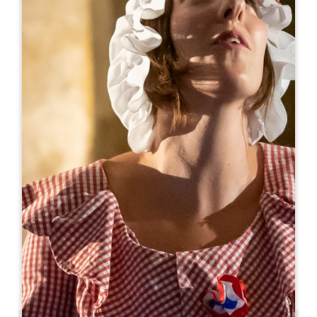
Leaflet
Ab
150€
/Nacht
La Closerie des Vignes
Chemin des Trois Bois
33500 NEAC
05 57 51 59 54
07 48 94 63 85
oenotourisme@vignobleschatonnet.com
MONAT DER ERÖFFNUNG
J
F
M
A
M
J
J
A
S
O
N
D
VERFÜGBARKEITEN