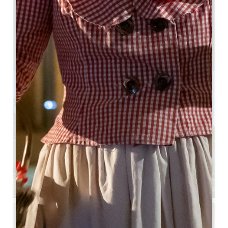
7 km
4
8 Personen
2
GPS-Code kopieren