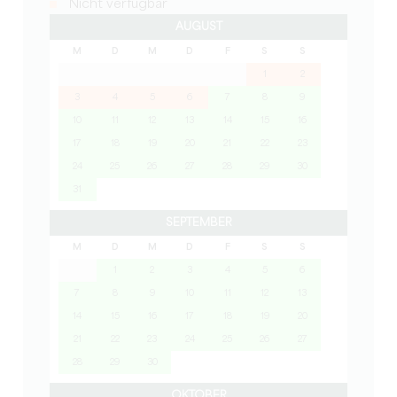
Nicht verfügbar
AUGUST
M
D
M
D
F
S
S
1
2
3
4
5
6
7
8
9
10
11
12
13
14
15
16
17
18
19
20
21
22
23
24
25
26
27
28
29
30
31
SEPTEMBER
M
D
M
D
F
S
S
1
2
3
4
5
6
7
8
9
10
11
12
13
14
15
16
17
18
19
20
21
22
23
24
25
26
27
28
29
30
OKTOBER