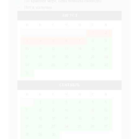
По крайней мере, одна комната свободна
Нет в наличии
АВГУСТ
П
В
С
Ч
П
С
В
1
2
3
4
5
6
7
8
9
10
11
12
13
14
15
16
17
18
19
20
21
22
23
24
25
26
27
28
29
30
31
СЕНТЯБРЬ
П
В
С
Ч
П
С
В
1
2
3
4
5
6
7
8
9
10
11
12
13
14
15
16
17
18
19
20
21
22
23
24
25
26
27
28
29
30