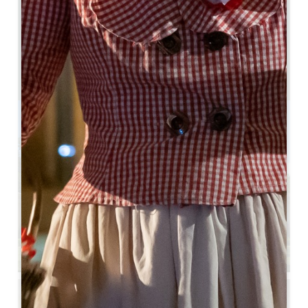
7 km
4
8 люди
2
Скопируйте GPS-код