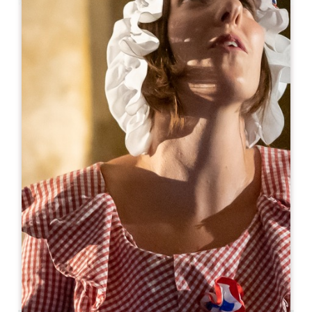
Leaflet
С сайта
150€
/ночь
La Closerie des Vignes
Chemin des Trois Bois
33500 NEAC
05 57 51 59 54
07 48 94 63 85
oenotourisme@vignobleschatonnet.com
МЕСЯЦ ОТКРЫТИЯ
Я
Ф
М
А
М
И
И
А
С
О
Н
Д
ДОСТУПНОСТЬ