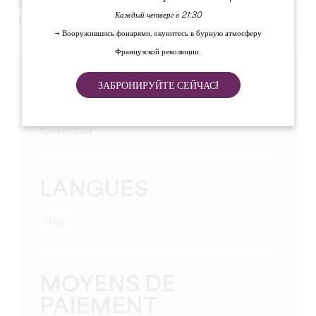
Сент-Эмильон, в 15 минутах от Либурна и в 45 минутах от
Каждый четверг в 21:30
Бордо.
→ Вооружившись фонарями, окунитесь в бурную атмосферу
Французской революции.
TARIFS
ЗАБРОНИРУЙТЕ СЕЙЧАС!
Цены за ночь от: 150
Туристический налог включен в стоимость
проживания
LANGUES
тест
MOYENS DE
PAIEMENT