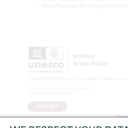
Besichtigungen für die ganze Familie!
Fremdenverkehrsamt Grand Saint-Emilionnais
Le Doyenné – Place des Créneaux
, 33330 SAINT-EMILION
KONTAKT