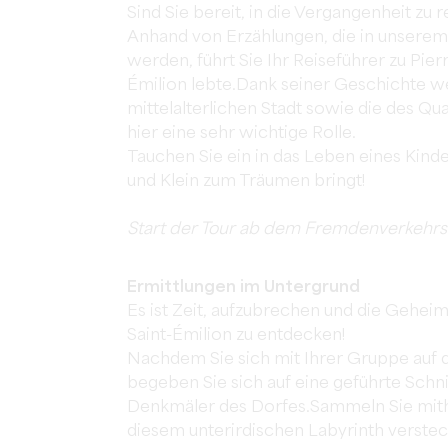
Sind Sie bereit, in die Vergangenheit zu 
Anhand von Erzählungen, die in unsere
werden, führt Sie Ihr Reiseführer zu Pier
Émilion lebte.Dank seiner Geschichte we
mittelalterlichen Stadt sowie die des Qua
hier eine sehr wichtige Rolle.
Tauchen Sie ein in das Leben eines Kinde
und Klein zum Träumen bringt!
Start der Tour ab dem Fremdenverkehrsa
Ermittlungen im Untergrund
Es ist Zeit, aufzubrechen und die Gehe
Saint-Émilion zu entdecken!
Nachdem Sie sich mit Ihrer Gruppe auf 
begeben Sie sich auf eine geführte Schn
Denkmäler des Dorfes.Sammeln Sie mithil
diesem unterirdischen Labyrinth versteck