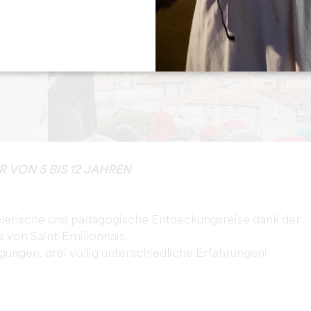
VON 5 BIS 12 JAHREN
ielerische und pädagogische Entdeckungsreise dank der
 von Saint-Émilionnais.
ngen, drei völlig unterschiedliche Erfahrungen!