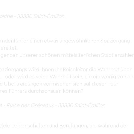
lithe - 33330 Saint-Émilion.
 Fremdenführer einen etwas ungewöhnlichen Spaziergang
ereitet.
egenden unserer schönen mittelalterlichen Stadt erzähle
aziergangs wird Ihnen Ihr Reiseleiter die Wahrheit über
.. oder wird es seine Wahrheit sein, die ein wenig von de
d Übertreibungen vermischen sich auf dieser Tour
 Ihres Führers durchschauen können?
e - Place des Créneaux - 33330 Saint-Émilion
viele Leidenschaften und Berufungen, die während der