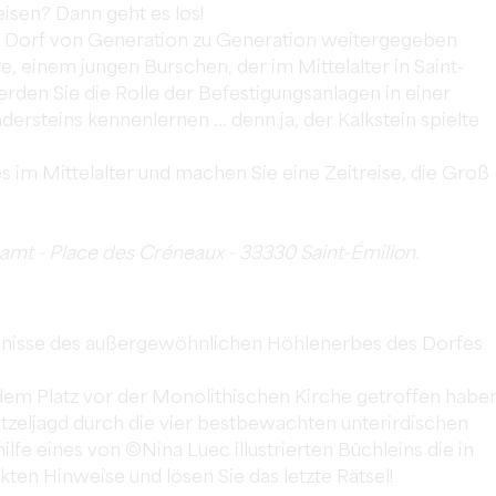
reisen? Dann geht es los!
m Dorf von Generation zu Generation weitergegeben
re, einem jungen Burschen, der im Mittelalter in Saint-
rden Sie die Rolle der Befestigungsanlagen in einer
dersteins kennenlernen ... denn ja, der Kalkstein spielte
s im Mittelalter und machen Sie eine Zeitreise, die Groß
mt - Place des Créneaux - 33330 Saint-Émilion.
imnisse des außergewöhnlichen Höhlenerbes des Dorfes
dem Platz vor der Monolithischen Kirche getroffen haben
itzeljagd durch die vier bestbewachten unterirdischen
fe eines von ©Nina Luec illustrierten Büchleins die in
ten Hinweise und lösen Sie das letzte Rätsel!