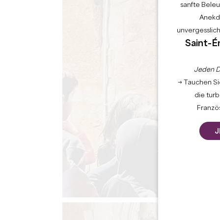
sanfte Bele
Anekdo
unvergesslic
Saint-É
Jeden D
→ Tauchen Sie
die tur
Französ
J