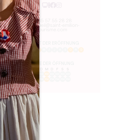
05 57 55 28 28
accueil@saint-emilion-
tourisme.com
MONAT DER ERÖFFNUNG
J
F
M
A
M
J
J
A
S
O
N
D
TAGE DER ÖFFNUNG
M
D
M
D
F
S
S
AM
AM
AM
AM
AM
AM
AM
PM
PM
PM
PM
PM
PM
PM