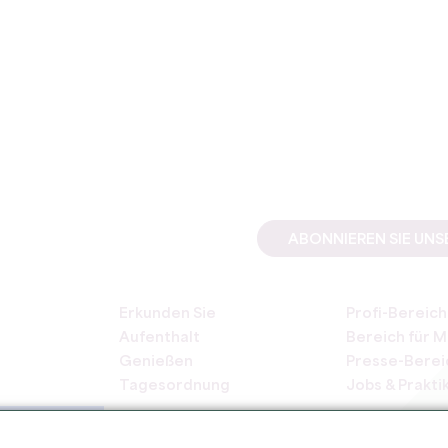
ABONNIEREN SIE UN
Erkunden Sie
Profi-Bereich
Aufenthalt
Bereich für M
Genießen
Presse-Berei
Tagesordnung
Jobs & Prakti