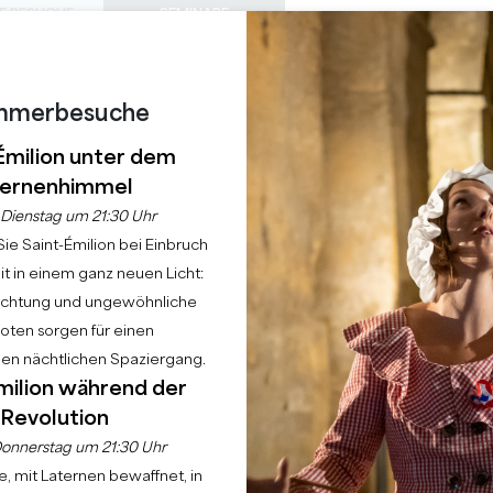
E BESUCHE
SEMINARE
Z
0
S
DIESER
Warenkorb
Meine Auswah
SPRACHE
EIN
TAGESORDNUNG
DE
SOMMER
mmerbesuche
ZU BESUCHENDE SCHLÖSSER
LOKALE PERLEN
22 GRÜNDE FÜR DIE ZUKUNFT
REGNERISCHE TAGE
Émilion unter dem
CURE LIBOURNE SAI
ernenhimmel
Dienstag um 21:30 Uhr
LIBOURNE
ie Saint-Émilion bei Einbruch
t in einem ganz neuen Licht:
Startseite
Hotel
Hôtel Mercure Libourne Saint-Emilion
uchtung und ungewöhnliche
ten sorgen für einen
hen nächtlichen Spaziergang.
Beschreibung
Tarife
Sprachen
Zahlungsmittel
Dienste
milion während der
Revolution
onnerstag um 21:30 Uhr
, mit Laternen bewaffnet, in