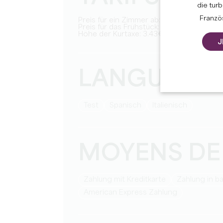
die tur
Französ
Preis für ein Zimmer ab: 112€/Nacht
Preis für das Frühstück: 20.5€/Person
Höhe der Kurtaxe: 3.43€/Person/Nacht
J
LANGUES
Test
Spanisch
Italienisch
MOYENS DE
Zahlung mit Kreditkarte
Zahlung in b
American Express Zahlung