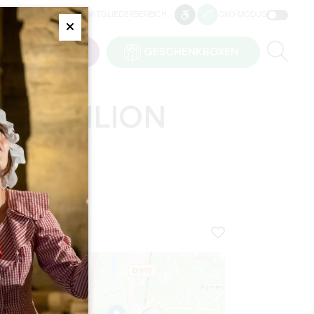
UGANG FÜR PROFIS
MITGLIEDERBEREICH
ÖKO-MODUS
BARRIEREFREIHEIT
BARRIEREFREIHEIT
Fermer
Re
l
TRITTSKARTEN
GESCHENKBOXEN
NT-EMILION
+
−