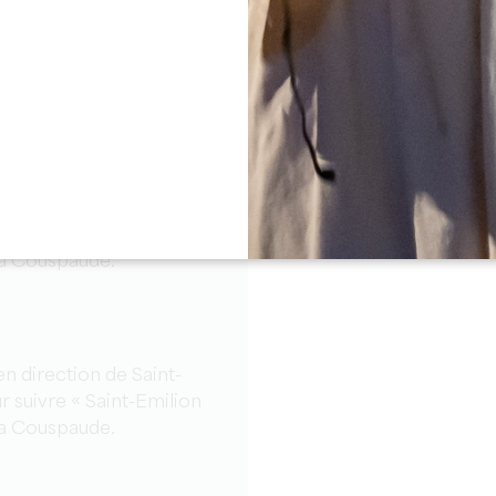
ail de l’église collégiale
n direction de Saint-
 suivre « Saint-Emilion
La Couspaude.
n direction de Saint-
 suivre « Saint-Emilion
La Couspaude.