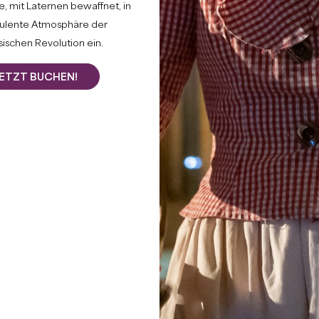
, mit Laternen bewaffnet, in
bulente Atmosphäre der
ischen Revolution ein.
o
er : 1H15
wierigkeitsgrad : Moyenne
ETZT BUCHEN!
die zahlreichen
9 von der UNESCO zum