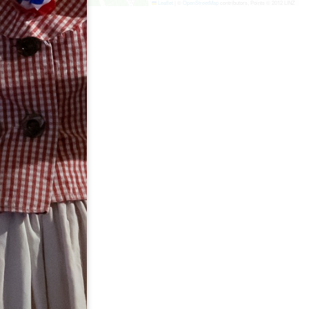
Leaflet
|
©
OpenStreetMap
contributors, Points © 2012 LINZ