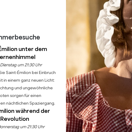
3
−
2
27
1
26
mmerbesuche
Émilion unter dem
25
ernenhimmel
Dienstag um 21:30 Uhr
24
ie Saint-Émilion bei Einbruch
t in einem ganz neuen Licht:
23
uchtung und ungewöhnliche
22
ten sorgen für einen
21
hen nächtlichen Spaziergang.
milion während der
Revolution
onnerstag um 21:30 Uhr