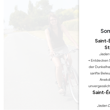
So
Saint-
St
Jeden 
→ Entdecken S
der Dunkelhei
sanfte Bele
Anekdo
unvergesslic
Saint-É
Jeden D