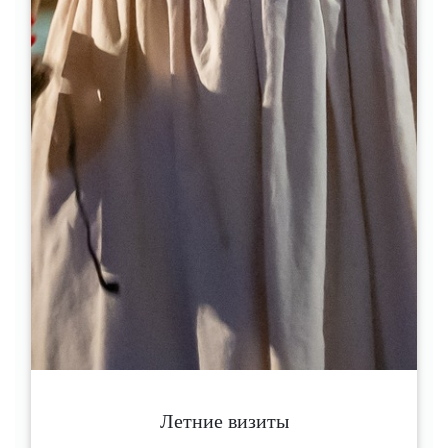
2
Etape 2
Au premier rond-point, continuez tout droit
en direction de Saint-Christophe-des-
Bardes, tournez à droite pour suivre «
Saint-Emilion Sud » sur la D243E1 et passez
devant le Ch. La Couspaude.
3
Etape 3
Au premier rond-point, continuez tout droit
en direction de Saint-Christophe-des-
Bardes, tournez à droite pour suivre «
Saint-Emilion Sud » sur la D243E1 et passez
devant le Ch. La Couspaude.
4
Летние визиты
Etape 4