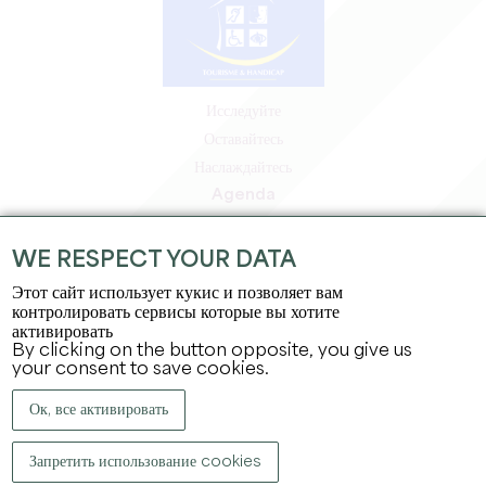
Исследуйте
Оставайтесь
Наслаждайтесь
Agenda
Зона профессионалов
Зона для участников
WE RESPECT YOUR DATA
Зона для прессы
Этот сайт использует кукис и позволяет вам
Вакансии и стажировки
контролировать сервисы которые вы хотите
активировать
Юридическая информация
By clicking on the button opposite, you give us
Политика конфиденциальности
your consent to save cookies.
Ок, все активировать
Запретить использование cookies