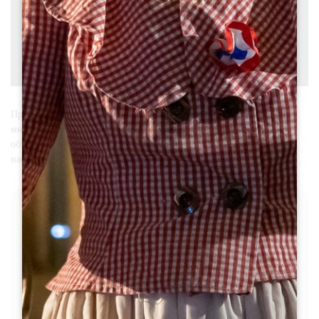
Продолжительность: 1H15
Сложность Moyenne
Скачать
PDF
PDF
GPX
Пройдите по этому холмистому маршруту и насладитесь
многочисленными видами этого культурного ландшафта,
объявленного ЮНЕСКО в 1999 году объектом Всемирного
наследия.
ЭТАПЫ
1
Etape 1
Depuis la Maison du Vin, passez devant le
portail de l’église collégiale et tournez à
droite.