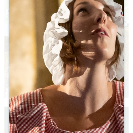
17
22
20
21
19
18
Leaflet
|
©
OpenStreetMap
contributors, Points © 2012 LINZ
Расстояние 19 km
Отправление SAINT-EMILION
à vélo